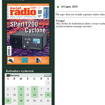
24 Lipiec 2024
Dla tego dnia nie zostały zapisane żadne zdar
Uwaga!
Aby dodać do kalendarza także i swoje wyd
użytkownikiem naszego serwisu!
Kalendarz wydarzeń
Sierpień
N
P
W
Ś
C
P
S
1
2
3
4
5
6
7
8
9
10
11
12
13
14
15
16
17
18
19
20
21
22