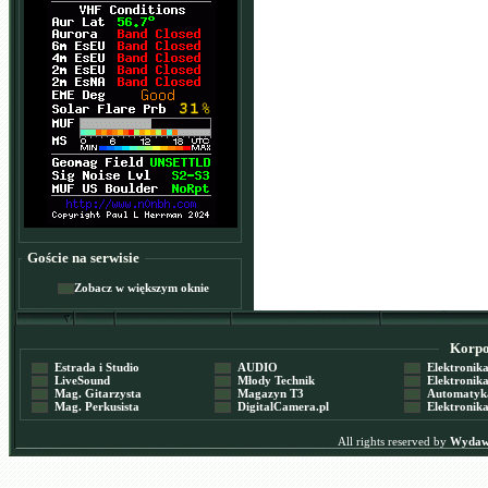
Goście na serwisie
Zobacz w większym oknie
Korpor
Estrada i Studio
AUDIO
Elektronika 
LiveSound
Młody Technik
Elektronika 
Mag. Gitarzysta
Magazyn T3
Automatyka
Mag. Perkusista
DigitalCamera.pl
Elektronika
All rights reserved by
Wydawn