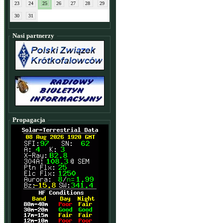
23
24
25
26
27
28
29
30
31
Nasi partnerzy
Propagacja