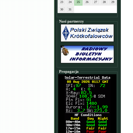
23
24
25
26
27
28
29
30
31
Nasi partnerzy
Propagacja