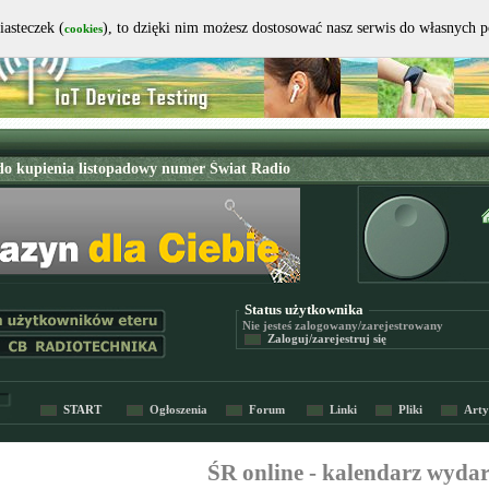
iasteczek (
), to dzięki nim możesz dostosować nasz serwis do własnych 
cookies
Status użytkownika
Nie jesteś
zalogowany/zarejestrowany
Zaloguj/zarejestruj się
START
Ogłoszenia
Forum
Linki
Pliki
Arty
ŚR online - kalendarz wyda