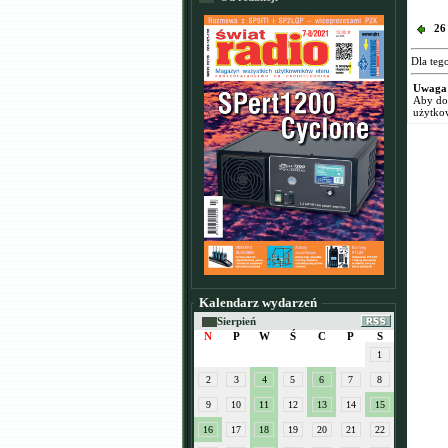
26
Dla teg
Uwaga
Aby dod
użytko
Kalendarz wydarzeń
Sierpień
N
P
W
Ś
C
P
S
1
2
3
4
5
6
7
8
9
10
11
12
13
14
15
16
17
18
19
20
21
22