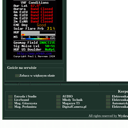
Goście na serwisie
Zobacz w większym oknie
Korpor
Estrada i Studio
AUDIO
Elektronika 
LiveSound
Młody Technik
Elektronika 
Mag. Gitarzysta
Magazyn T3
Automatyka
Mag. Perkusista
DigitalCamera.pl
Elektronika
All rights reserved by
Wydawn