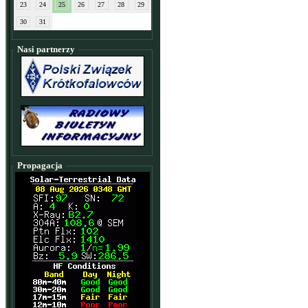
23
24
25
26
27
28
29
30
31
Nasi partnerzy
Propagacja