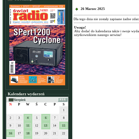
26 Marzec 2025
Dla tego dnia nie zostały zapisane żadne zdar
Uwaga!
Aby dodać do kalendarza także i swoje wyd
użytkownikiem naszego serwisu!
Kalendarz wydarzeń
Sierpień
N
P
W
Ś
C
P
S
1
2
3
4
5
6
7
8
9
10
11
12
13
14
15
16
17
18
19
20
21
22