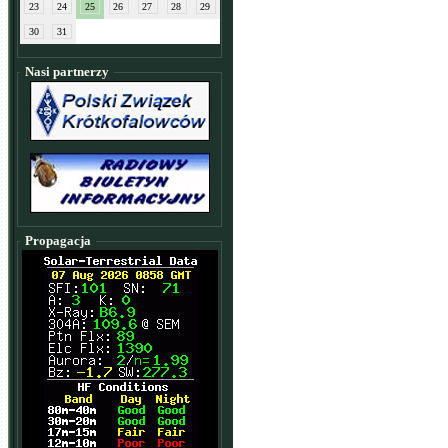
23
24
25
26
27
28
29
30
31
Nasi partnerzy
Propagacja