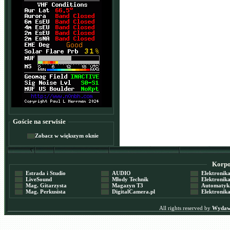
Goście na serwisie
Zobacz w większym oknie
Korpor
Estrada i Studio
AUDIO
Elektronika 
LiveSound
Młody Technik
Elektronika 
Mag. Gitarzysta
Magazyn T3
Automatyka
Mag. Perkusista
DigitalCamera.pl
Elektronika
All rights reserved by
Wydawn