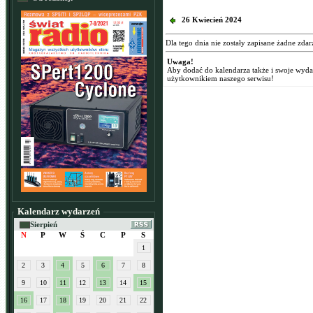
26 Kwiecień 2024
Dla tego dnia nie zostały zapisane żadne zdar
Uwaga!
Aby dodać do kalendarza także i swoje wyd
użytkownikiem naszego serwisu!
Kalendarz wydarzeń
Sierpień
N
P
W
Ś
C
P
S
1
2
3
4
5
6
7
8
9
10
11
12
13
14
15
16
17
18
19
20
21
22