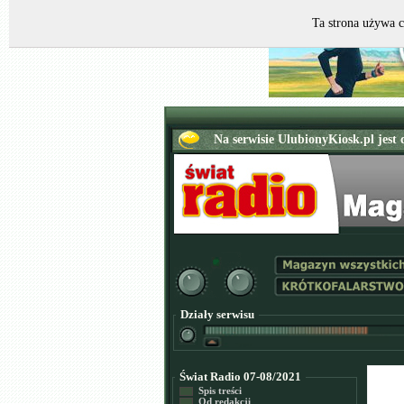
Ta strona używa c
Działy serwisu
Świat Radio 07-08/2021
Spis treści
Od redakcji