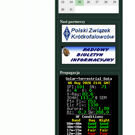
23
24
25
26
27
28
29
30
31
Nasi partnerzy
Propagacja