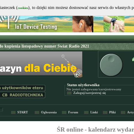
iasteczek (
), to dzięki nim możesz dostosować nasz serwis do własnych 
cookies
Status użytkownika
Nie jesteś
zalogowany/zarejestrowany
Zaloguj/zarejestruj się
START
Ogłoszenia
Forum
Linki
Pliki
Arty
ŚR online - kalendarz wyda