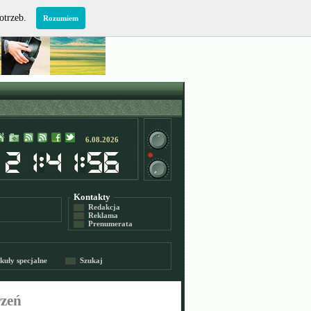
potrzeb.
Rozumiem
6.08.2026
Kontakty
Redakcja
Reklama
Prenumerata
kuły specjalne
Szukaj
rzeń