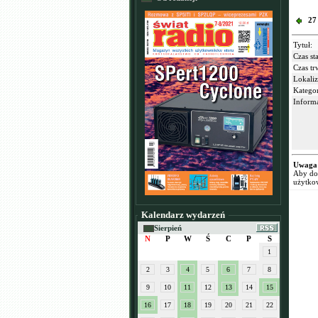
27
Tytuł:
Czas sta
Czas tr
Lokaliz
Kategor
Informa
Uwaga
Aby dod
użytko
Kalendarz wydarzeń
Sierpień
N
P
W
Ś
C
P
S
1
2
3
4
5
6
7
8
9
10
11
12
13
14
15
16
17
18
19
20
21
22