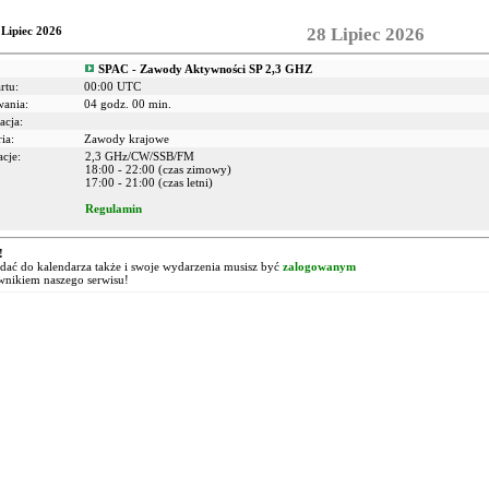
 Lipiec 2026
28 Lipiec 2026
SPAC - Zawody Aktywności SP 2,3 GHZ
rtu:
00:00 UTC
wania:
04 godz. 00 min.
acja:
ia:
Zawody krajowe
cje:
2,3 GHz/CW/SSB/FM
18:00 - 22:00 (czas zimowy)
17:00 - 21:00 (czas letni)
Regulamin
!
ać do kalendarza także i swoje wydarzenia musisz być
zalogowanym
wnikiem naszego serwisu!