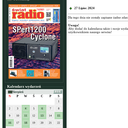
27 Lipiec 2024
Dla tego dnia nie zostały zapisane żadne zdar
Uwaga!
Aby dodać do kalendarza także i swoje wyd
użytkownikiem naszego serwisu!
Kalendarz wydarzeń
Sierpień
N
P
W
Ś
C
P
S
1
2
3
4
5
6
7
8
9
10
11
12
13
14
15
16
17
18
19
20
21
22