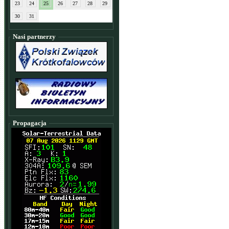
23
24
25
26
27
28
29
30
31
Nasi partnerzy
Propagacja