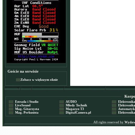
Goście na serwisie
Zobacz w większym oknie
Korpor
Estrada i Studio
AUDIO
Elektronika 
LiveSound
Młody Technik
Elektronika 
Mag. Gitarzysta
Magazyn T3
Automatyka
Mag. Perkusista
DigitalCamera.pl
Elektronika
All rights reserved by
Wydawn