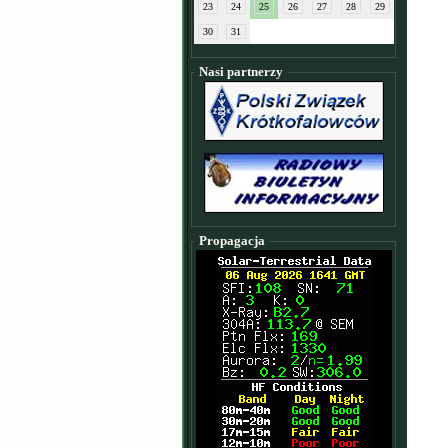
23
24
25
26
27
28
29
30
31
Nasi partnerzy
Propagacja