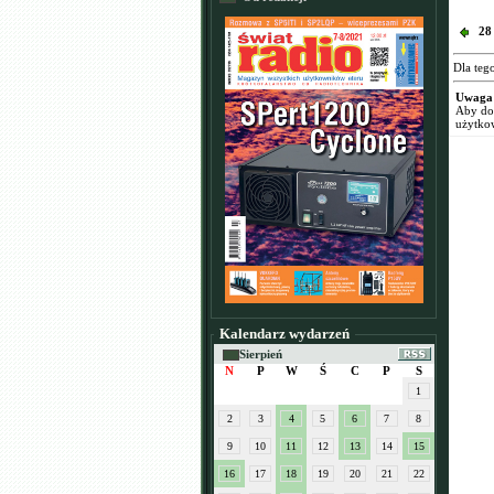
28
Dla teg
Uwaga
Aby dod
użytko
Kalendarz wydarzeń
Sierpień
N
P
W
Ś
C
P
S
1
2
3
4
5
6
7
8
9
10
11
12
13
14
15
16
17
18
19
20
21
22