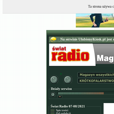
Ta strona używa c
Działy serwisu
Świat Radio 07-08/2021
Spis treści
Od redakcji