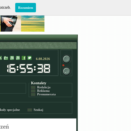
potrzeb.
Rozumiem
6.08.2026
Kontakty
Redakcja
Reklama
Prenumerata
kuły specjalne
Szukaj
rzeń