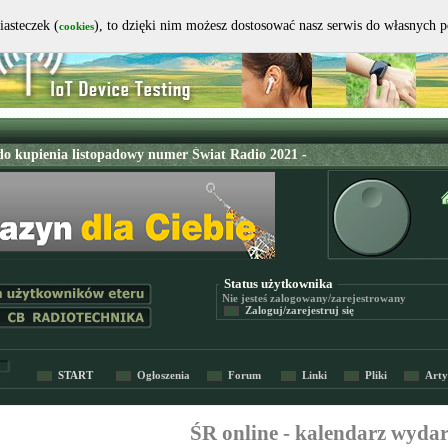
iasteczek (
), to dzięki nim możesz dostosować nasz serwis do własnych 
cookies
Status użytkownika
Nie jesteś
zalogowany/zarejestrowany
Zaloguj/zarejestruj się
START
Ogłoszenia
Forum
Linki
Pliki
Arty
ŚR online - kalendarz wyda