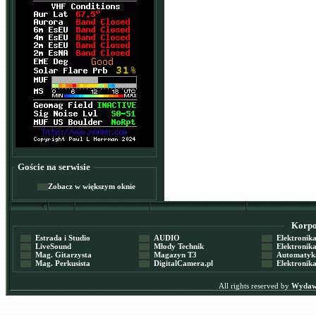
Goście na serwisie
Zobacz w większym oknie
Korpor
Estrada i Studio
AUDIO
Elektronika 
LiveSound
Młody Technik
Elektronika 
Mag. Gitarzysta
Magazyn T3
Automatyka
Mag. Perkusista
DigitalCamera.pl
Elektronika
All rights reserved by
Wydawn