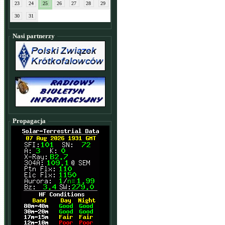
23
24
25
26
27
28
29
30
31
Nasi partnerzy
Propagacja