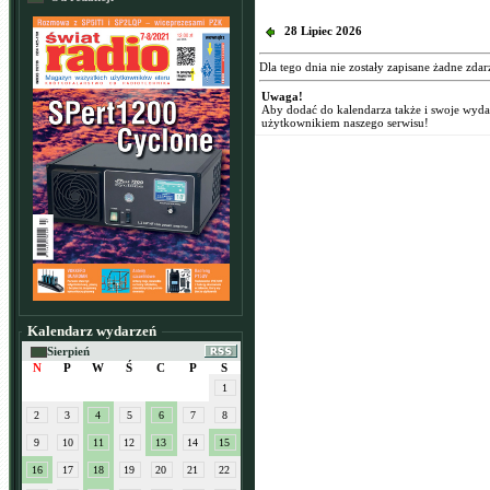
28 Lipiec 2026
Dla tego dnia nie zostały zapisane żadne zdar
Uwaga!
Aby dodać do kalendarza także i swoje wyd
użytkownikiem naszego serwisu!
Kalendarz wydarzeń
Sierpień
N
P
W
Ś
C
P
S
1
2
3
4
5
6
7
8
9
10
11
12
13
14
15
16
17
18
19
20
21
22