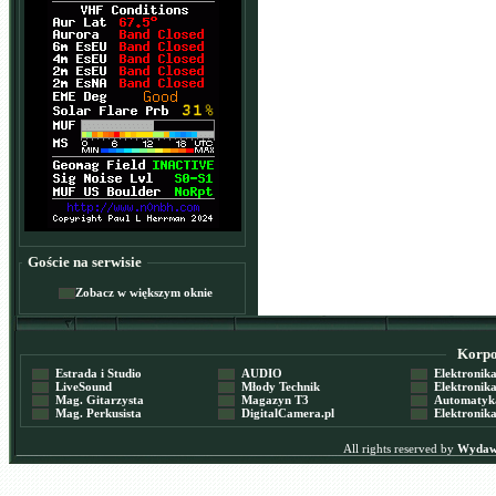
Goście na serwisie
Zobacz w większym oknie
Korpor
Estrada i Studio
AUDIO
Elektronika 
LiveSound
Młody Technik
Elektronika 
Mag. Gitarzysta
Magazyn T3
Automatyka
Mag. Perkusista
DigitalCamera.pl
Elektronika
All rights reserved by
Wydawn