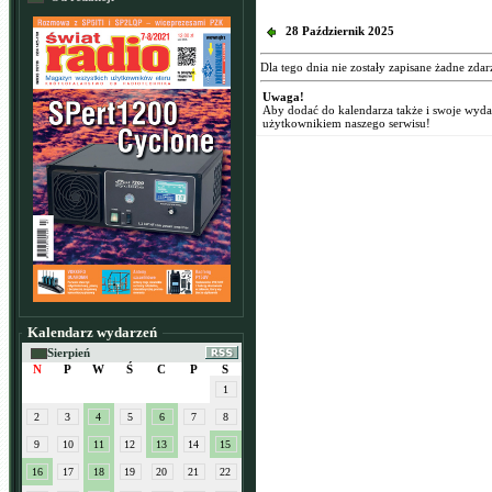
28 Październik 2025
Dla tego dnia nie zostały zapisane żadne zdar
Uwaga!
Aby dodać do kalendarza także i swoje wyd
użytkownikiem naszego serwisu!
Kalendarz wydarzeń
Sierpień
N
P
W
Ś
C
P
S
1
2
3
4
5
6
7
8
9
10
11
12
13
14
15
16
17
18
19
20
21
22