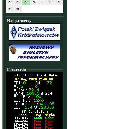
23
24
25
26
27
28
29
30
31
Nasi partnerzy
Propagacja