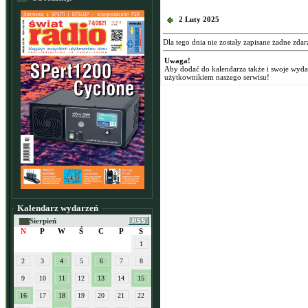
2 Luty 2025
Dla tego dnia nie zostały zapisane żadne zdar
Uwaga!
Aby dodać do kalendarza także i swoje wyd
użytkownikiem naszego serwisu!
Kalendarz wydarzeń
Sierpień
N
P
W
Ś
C
P
S
1
2
3
4
5
6
7
8
9
10
11
12
13
14
15
16
17
18
19
20
21
22