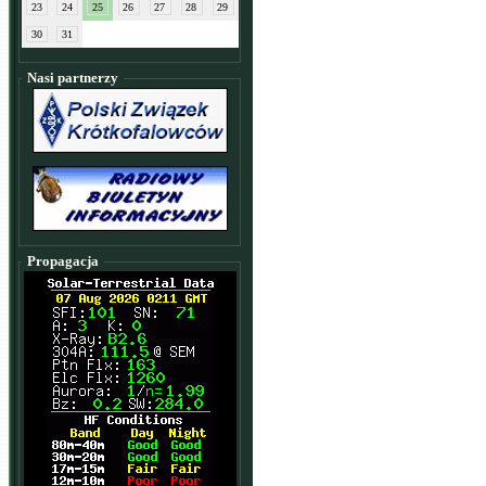
23
24
25
26
27
28
29
30
31
Nasi partnerzy
Propagacja