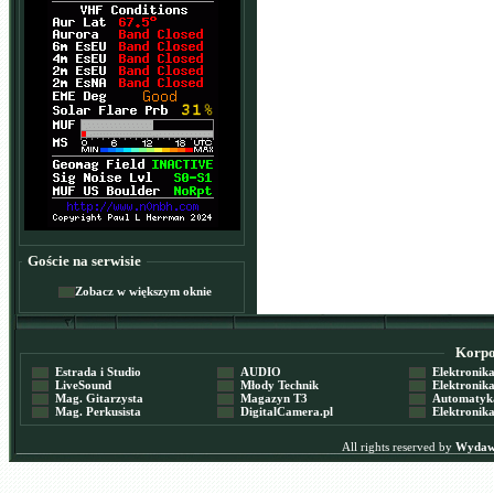
Goście na serwisie
Zobacz w większym oknie
Korpor
Estrada i Studio
AUDIO
Elektronika 
LiveSound
Młody Technik
Elektronika 
Mag. Gitarzysta
Magazyn T3
Automatyka
Mag. Perkusista
DigitalCamera.pl
Elektronika
All rights reserved by
Wydawn