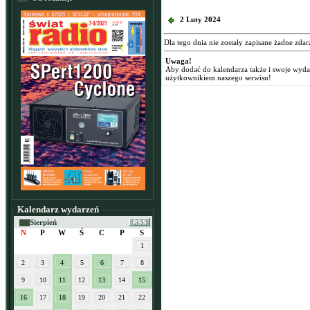
2 Luty 2024
Dla tego dnia nie zostały zapisane żadne zdar
Uwaga!
Aby dodać do kalendarza także i swoje wyd
użytkownikiem naszego serwisu!
Kalendarz wydarzeń
Sierpień
N
P
W
Ś
C
P
S
1
2
3
4
5
6
7
8
9
10
11
12
13
14
15
16
17
18
19
20
21
22