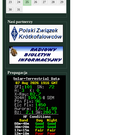
23
24
25
26
27
28
29
30
31
Nasi partnerzy
Propagacja