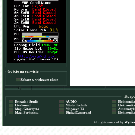
Goście na serwisie
Zobacz w większym oknie
Korpor
Estrada i Studio
AUDIO
Elektronika 
LiveSound
Młody Technik
Elektronika 
Mag. Gitarzysta
Magazyn T3
Automatyka
Mag. Perkusista
DigitalCamera.pl
Elektronika
All rights reserved by
Wydawn