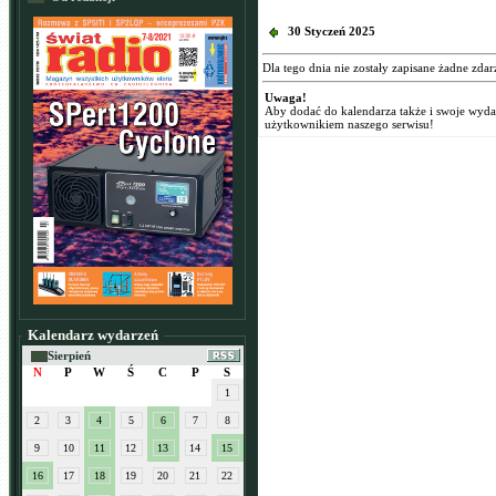
30 Styczeń 2025
Dla tego dnia nie zostały zapisane żadne zdar
Uwaga!
Aby dodać do kalendarza także i swoje wyd
użytkownikiem naszego serwisu!
Kalendarz wydarzeń
Sierpień
N
P
W
Ś
C
P
S
1
2
3
4
5
6
7
8
9
10
11
12
13
14
15
16
17
18
19
20
21
22