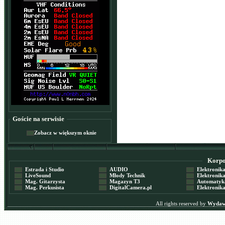
Goście na serwisie
Zobacz w większym oknie
Korpor
Estrada i Studio
AUDIO
Elektronika 
LiveSound
Młody Technik
Elektronika 
Mag. Gitarzysta
Magazyn T3
Automatyka
Mag. Perkusista
DigitalCamera.pl
Elektronika
All rights reserved by
Wydawn