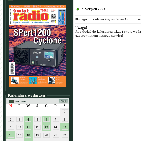
3 Sierpień 2025
Dla tego dnia nie zostały zapisane żadne zdar
Uwaga!
Aby dodać do kalendarza także i swoje wyd
użytkownikiem naszego serwisu!
Kalendarz wydarzeń
Sierpień
N
P
W
Ś
C
P
S
1
2
3
4
5
6
7
8
9
10
11
12
13
14
15
16
17
18
19
20
21
22