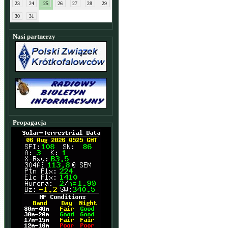
23
24
25
26
27
28
29
30
31
Nasi partnerzy
Propagacja