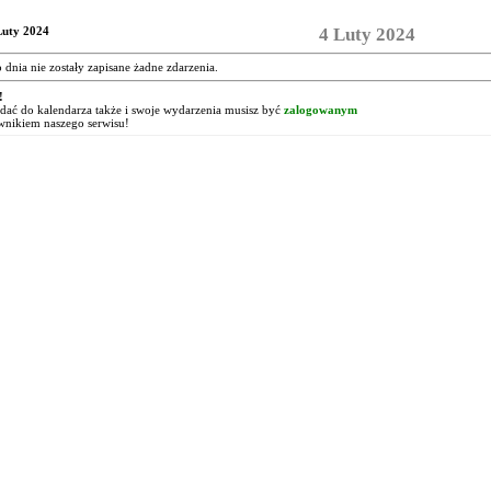
Luty 2024
4 Luty 2024
o dnia nie zostały zapisane żadne zdarzenia.
!
ać do kalendarza także i swoje wydarzenia musisz być
zalogowanym
wnikiem naszego serwisu!