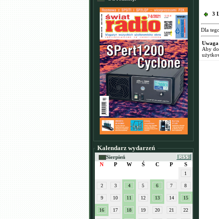
3 
Dla teg
Uwaga
Aby dod
użytko
Kalendarz wydarzeń
Sierpień
N
P
W
Ś
C
P
S
1
2
3
4
5
6
7
8
9
10
11
12
13
14
15
16
17
18
19
20
21
22