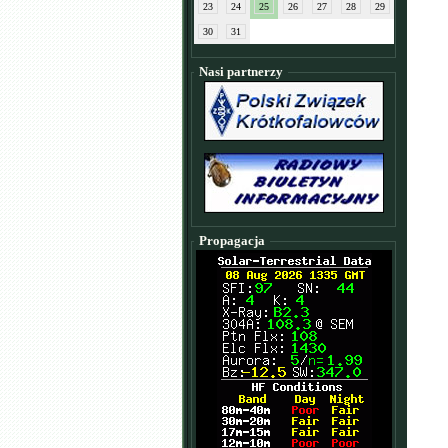
23
24
25
26
27
28
29
30
31
Nasi partnerzy
Propagacja