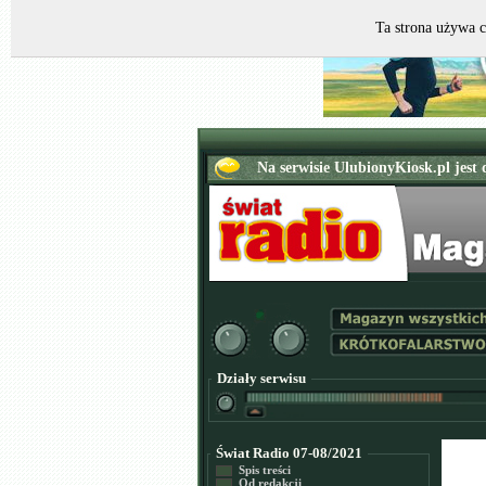
Ta strona używa c
Działy serwisu
Świat Radio 07-08/2021
Spis treści
Od redakcji