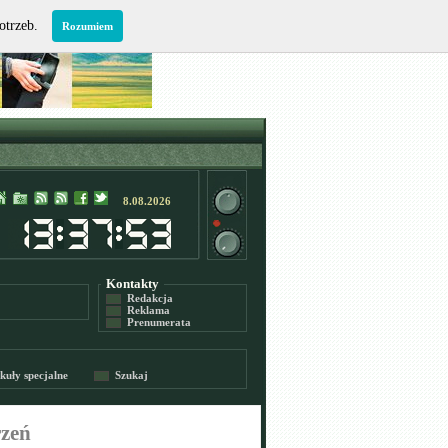
potrzeb.
Rozumiem
8.08.2026
Kontakty
Redakcja
Reklama
Prenumerata
kuły specjalne
Szukaj
rzeń