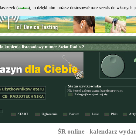
iasteczek (
), to dzięki nim możesz dostosować nasz serwis do własnych 
cookies
Status użytkownika
Nie jesteś
zalogowany/zarejestrowany
Zaloguj/zarejestruj się
START
Ogłoszenia
Forum
Linki
Pliki
Arty
ŚR online - kalendarz wyda