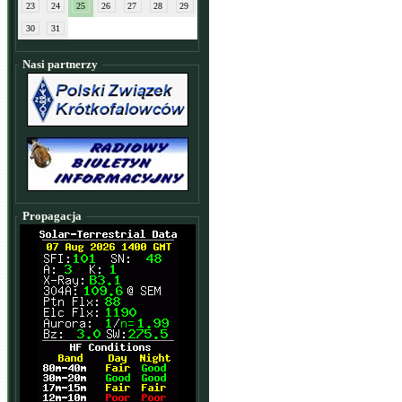
23
24
25
26
27
28
29
30
31
Nasi partnerzy
Propagacja