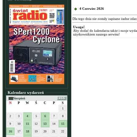
4 Czerwiec 2026
Dla tego dnia nie zostały zapisane żadne zdar
Uwaga!
Aby dodać do kalendarza także i swoje wyd
użytkownikiem naszego serwisu!
Kalendarz wydarzeń
Sierpień
N
P
W
Ś
C
P
S
1
2
3
4
5
6
7
8
9
10
11
12
13
14
15
16
17
18
19
20
21
22