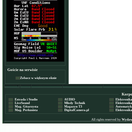
Goście na serwisie
Zobacz w większym oknie
Korpor
Estrada i Studio
AUDIO
Elektronika 
LiveSound
Młody Technik
Elektronika 
Mag. Gitarzysta
Magazyn T3
Automatyka
Mag. Perkusista
DigitalCamera.pl
Elektronika
All rights reserved by
Wydawn