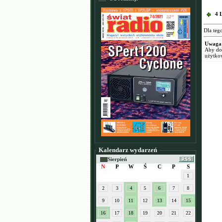
4 
Dla teg
Uwaga
Aby dod
użytko
Kalendarz wydarzeń
Sierpień
N
P
W
Ś
C
P
S
1
2
3
4
5
6
7
8
9
10
11
12
13
14
15
16
17
18
19
20
21
22