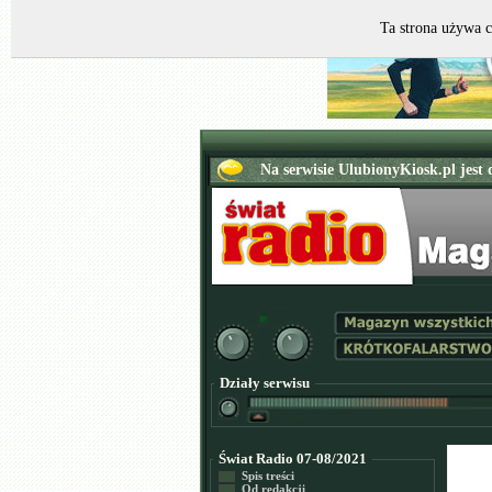
Ta strona używa c
Działy serwisu
Świat Radio 07-08/2021
Spis treści
Od redakcji