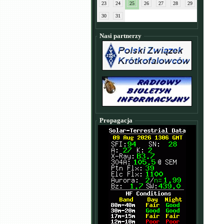
23
24
25
26
27
28
29
30
31
Nasi partnerzy
Propagacja