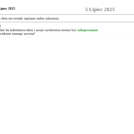
Lipiec 2025
5 Lipiec 2025
o dnia nie zostały zapisane żadne zdarzenia.
!
ać do kalendarza także i swoje wydarzenia musisz być
zalogowanym
wnikiem naszego serwisu!