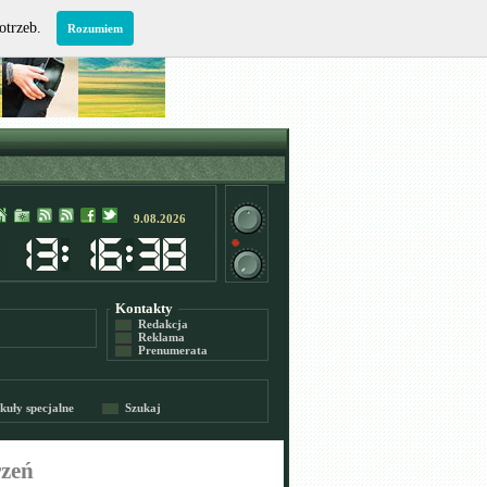
potrzeb.
Rozumiem
9.08.2026
Kontakty
Redakcja
Reklama
Prenumerata
kuły specjalne
Szukaj
rzeń