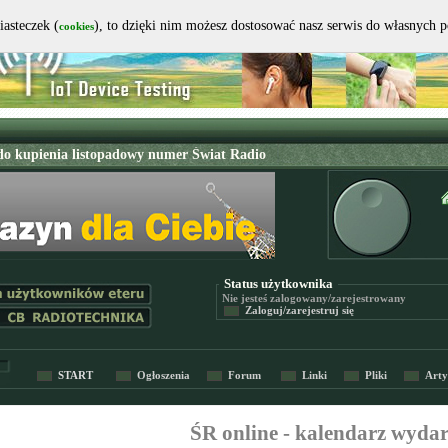
iasteczek (
), to dzięki nim możesz dostosować nasz serwis do własnych 
cookies
Status użytkownika
Nie jesteś
zalogowany/zarejestrowany
Zaloguj/zarejestruj się
START
Ogłoszenia
Forum
Linki
Pliki
Arty
ŚR online - kalendarz wyda