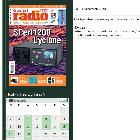
4 Wrzesień 2025
Dla tego dnia nie zostały zapisane żadne zdar
Uwaga!
Aby dodać do kalendarza także i swoje wyd
użytkownikiem naszego serwisu!
Kalendarz wydarzeń
Sierpień
N
P
W
Ś
C
P
S
1
2
3
4
5
6
7
8
9
10
11
12
13
14
15
16
17
18
19
20
21
22