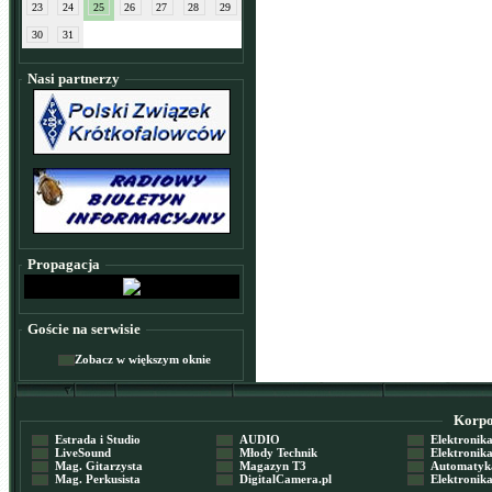
23
24
25
26
27
28
29
30
31
Nasi partnerzy
Propagacja
Goście na serwisie
Zobacz w większym oknie
Korpor
Estrada i Studio
AUDIO
Elektronika 
LiveSound
Młody Technik
Elektronika 
Mag. Gitarzysta
Magazyn T3
Automatyka
Mag. Perkusista
DigitalCamera.pl
Elektronika