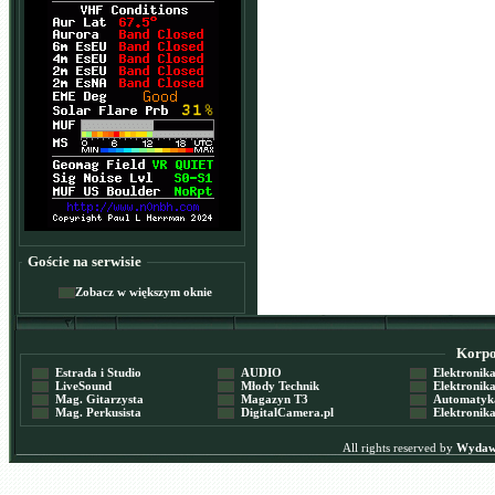
Goście na serwisie
Zobacz w większym oknie
Korpor
Estrada i Studio
AUDIO
Elektronika 
LiveSound
Młody Technik
Elektronika 
Mag. Gitarzysta
Magazyn T3
Automatyka
Mag. Perkusista
DigitalCamera.pl
Elektronika
All rights reserved by
Wydawn