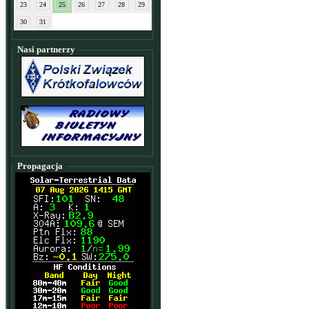
23
24
25
26
27
28
29
30
31
Nasi partnerzy
Propagacja