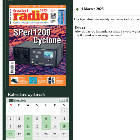
4 Marzec 2025
Dla tego dnia nie zostały zapisane żadne zdar
Uwaga!
Aby dodać do kalendarza także i swoje wyd
użytkownikiem naszego serwisu!
Kalendarz wydarzeń
Sierpień
N
P
W
Ś
C
P
S
1
2
3
4
5
6
7
8
9
10
11
12
13
14
15
16
17
18
19
20
21
22