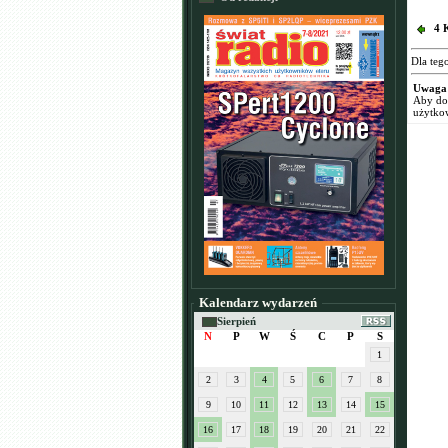
4 
Dla teg
Uwaga
Aby dod
użytko
Kalendarz wydarzeń
Sierpień
N
P
W
Ś
C
P
S
1
2
3
4
5
6
7
8
9
10
11
12
13
14
15
16
17
18
19
20
21
22