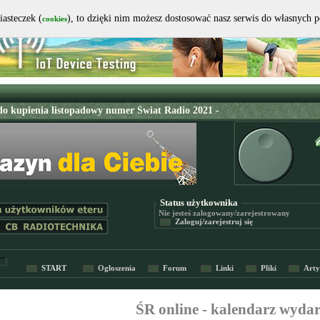
iasteczek (
), to dzięki nim możesz dostosować nasz serwis do własnych 
cookies
Status użytkownika
Nie jesteś
zalogowany/zarejestrowany
Zaloguj/zarejestruj się
START
Ogłoszenia
Forum
Linki
Pliki
Arty
ŚR online - kalendarz wyda