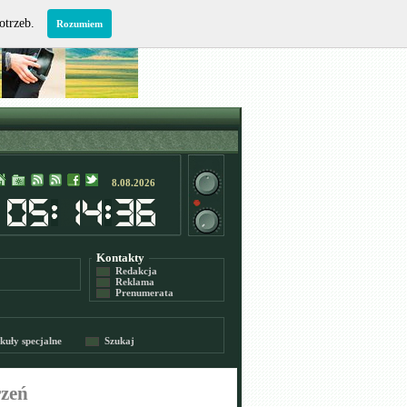
potrzeb.
Rozumiem
8.08.2026
Kontakty
Redakcja
Reklama
Prenumerata
kuły specjalne
Szukaj
rzeń