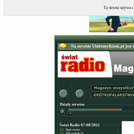
Ta strona używa c
Działy serwisu
Świat Radio 07-08/2021
Spis treści
Od redakcji