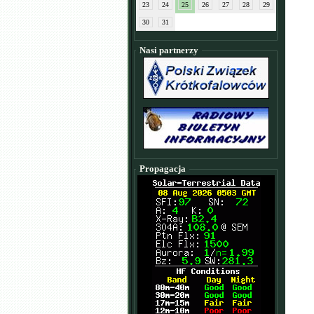
23
24
25
26
27
28
29
30
31
Nasi partnerzy
Propagacja