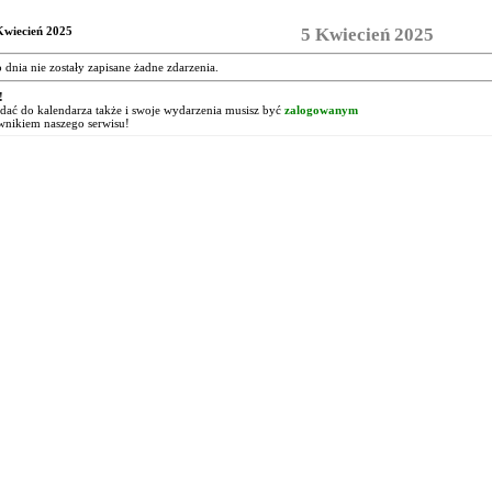
Kwiecień 2025
5 Kwiecień 2025
o dnia nie zostały zapisane żadne zdarzenia.
!
ać do kalendarza także i swoje wydarzenia musisz być
zalogowanym
wnikiem naszego serwisu!