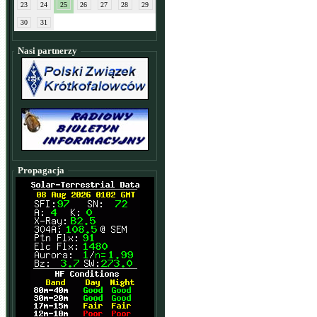
23
24
25
26
27
28
29
30
31
Nasi partnerzy
Propagacja