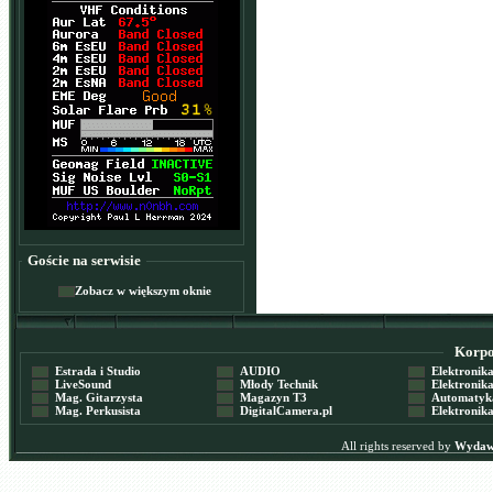
Goście na serwisie
Zobacz w większym oknie
Korpor
Estrada i Studio
AUDIO
Elektronika 
LiveSound
Młody Technik
Elektronika 
Mag. Gitarzysta
Magazyn T3
Automatyka
Mag. Perkusista
DigitalCamera.pl
Elektronika
All rights reserved by
Wydawn