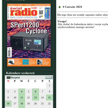
4 Czerwiec 2024
Dla tego dnia nie zostały zapisane żadne zdar
Uwaga!
Aby dodać do kalendarza także i swoje wyd
użytkownikiem naszego serwisu!
Kalendarz wydarzeń
Sierpień
N
P
W
Ś
C
P
S
1
2
3
4
5
6
7
8
9
10
11
12
13
14
15
16
17
18
19
20
21
22