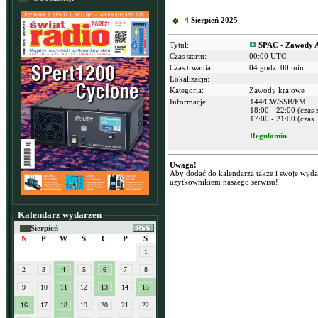
4 Sierpień 2025
Tytuł:
SPAC - Zawody 
Czas startu:
00:00 UTC
Czas trwania:
04 godz. 00 min.
Lokalizacja:
Kategoria:
Zawody krajowe
Informacje:
144/CW/SSB/FM
18:00 - 22:00 (czas
17:00 - 21:00 (czas l
Regulamin
Uwaga!
Aby dodać do kalendarza także i swoje wyd
użytkownikiem naszego serwisu!
Kalendarz wydarzeń
Sierpień
N
P
W
Ś
C
P
S
1
2
3
4
5
6
7
8
9
10
11
12
13
14
15
16
17
18
19
20
21
22