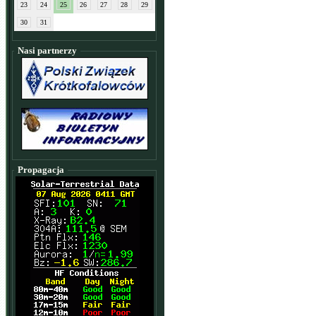
23
24
25
26
27
28
29
30
31
Nasi partnerzy
Propagacja