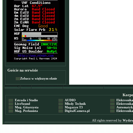
Goście na serwisie
Zobacz w większym oknie
Korpor
Estrada i Studio
AUDIO
Elektronika 
LiveSound
Młody Technik
Elektronika 
Mag. Gitarzysta
Magazyn T3
Automatyka
Mag. Perkusista
DigitalCamera.pl
Elektronika
All rights reserved by
Wydawn