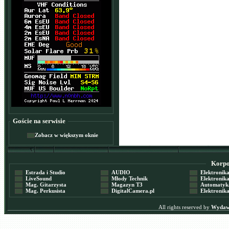
Goście na serwisie
Zobacz w większym oknie
Korpor
Estrada i Studio
AUDIO
Elektronika 
LiveSound
Młody Technik
Elektronika 
Mag. Gitarzysta
Magazyn T3
Automatyka
Mag. Perkusista
DigitalCamera.pl
Elektronika
All rights reserved by
Wydawn