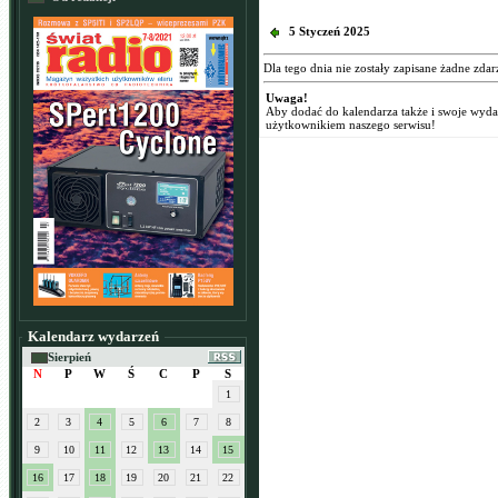
5 Styczeń 2025
Dla tego dnia nie zostały zapisane żadne zdar
Uwaga!
Aby dodać do kalendarza także i swoje wyd
użytkownikiem naszego serwisu!
Kalendarz wydarzeń
Sierpień
N
P
W
Ś
C
P
S
1
2
3
4
5
6
7
8
9
10
11
12
13
14
15
16
17
18
19
20
21
22