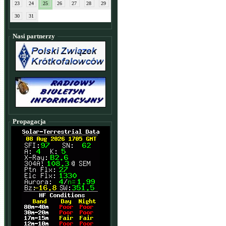
23
24
25
26
27
28
29
30
31
Nasi partnerzy
Propagacja