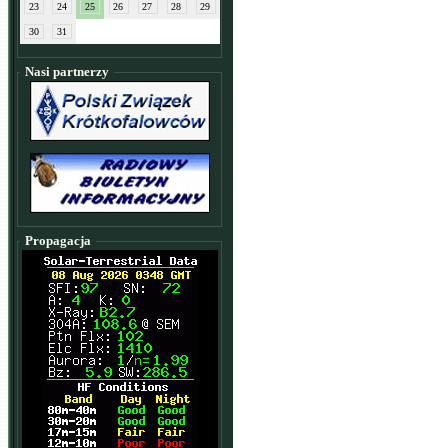
23
24
25
26
27
28
29
30
31
Nasi partnerzy
Propagacja