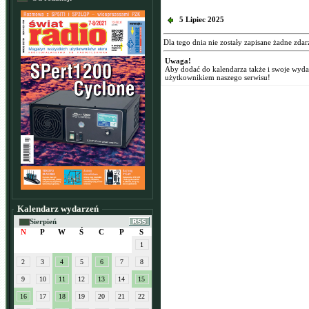
5 Lipiec 2025
Dla tego dnia nie zostały zapisane żadne zdar
Uwaga!
Aby dodać do kalendarza także i swoje wyd
użytkownikiem naszego serwisu!
Kalendarz wydarzeń
Sierpień
N
P
W
Ś
C
P
S
1
2
3
4
5
6
7
8
9
10
11
12
13
14
15
16
17
18
19
20
21
22