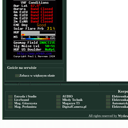
Goście na serwisie
Zobacz w większym oknie
Korpor
Estrada i Studio
AUDIO
Elektronika 
LiveSound
Młody Technik
Elektronika 
Mag. Gitarzysta
Magazyn T3
Automatyka
Mag. Perkusista
DigitalCamera.pl
Elektronika
All rights reserved by
Wydawn