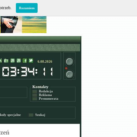
potrzeb.
Rozumiem
6.08.2026
Kontakty
Redakcja
Reklama
Prenumerata
kuły specjalne
Szukaj
rzeń