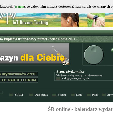
iasteczek (
), to dzięki nim możesz dostosować nasz serwis do własnych 
cookies
Status użytkownika
Nie jesteś
zalogowany/zarejestrowany
Zaloguj/zarejestruj się
START
Ogłoszenia
Forum
Linki
Pliki
Arty
ŚR online - kalendarz wyda