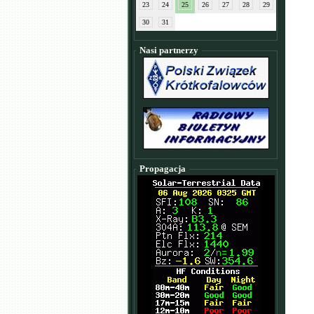
23
24
25
26
27
28
29
30
31
Nasi partnerzy
Propagacja