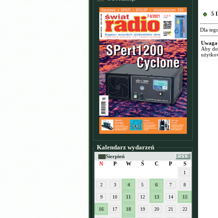
5 
Dla teg
Uwaga
Aby dod
użytko
Kalendarz wydarzeń
Sierpień
N
P
W
Ś
C
P
S
1
2
3
4
5
6
7
8
9
10
11
12
13
14
15
16
17
18
19
20
21
22