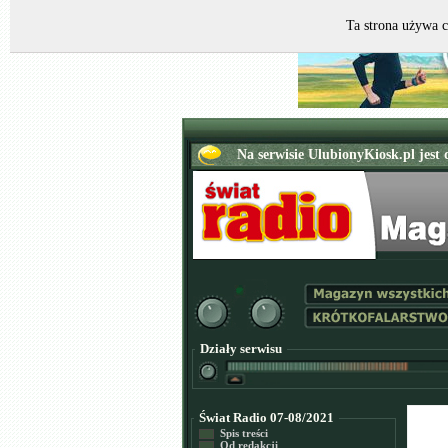
Ta strona używa c
Działy serwisu
Świat Radio 07-08/2021
Spis treści
Od redakcji