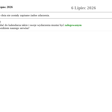
Lipiec 2026
6 Lipiec 2026
o dnia nie zostały zapisane żadne zdarzenia.
!
ać do kalendarza także i swoje wydarzenia musisz być
zalogowanym
wnikiem naszego serwisu!