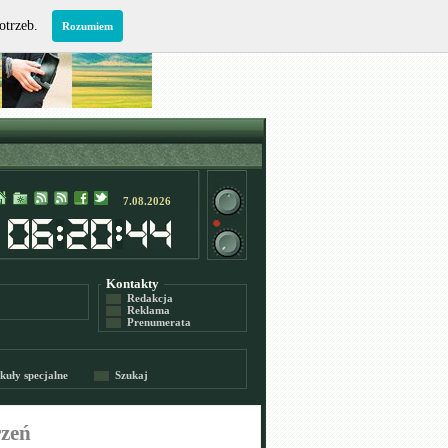
potrzeb.
Rozumiem
7.08.2026
Kontakty
Redakcja
Reklama
Prenumerata
kuły specjalne
Szukaj
rzeń