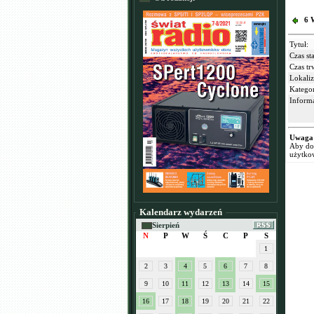
6 
Tytuł:
Czas sta
Czas tr
Lokaliz
Kategor
Informa
Uwaga
Aby dod
użytko
Kalendarz wydarzeń
Sierpień
N
P
W
Ś
C
P
S
1
2
3
4
5
6
7
8
9
10
11
12
13
14
15
16
17
18
19
20
21
22