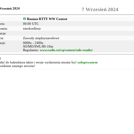
Wrzesień 2024
7 Wrzesień 2024
Russian RTTY WW Contest
rtu:
00:00 UTC
wania:
nieokreślony
acja:
ia:
Zawody międzynarodowe
cje:
0000z - 2400z
SO/MO/SWL/80-10m
Regulamin:
www.radio.ru/cq/contest/rule-results/
!
ać do kalendarza także i swoje wydarzenia musisz być
zalogowanym
wnikiem naszego serwisu!