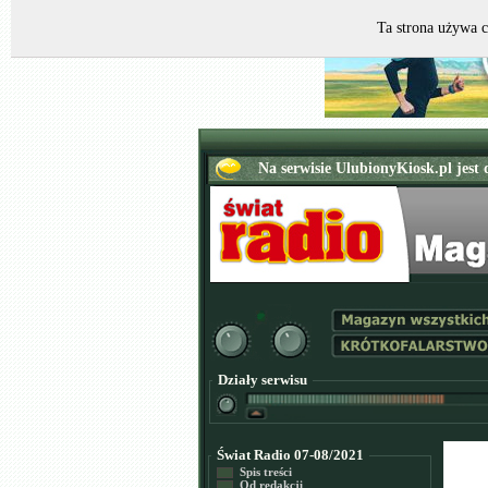
Ta strona używa c
Działy serwisu
Świat Radio 07-08/2021
Spis treści
Od redakcji