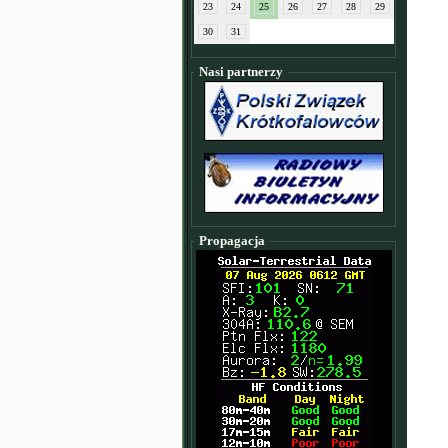
23
24
25
26
27
28
29
30
31
Nasi partnerzy
Propagacja