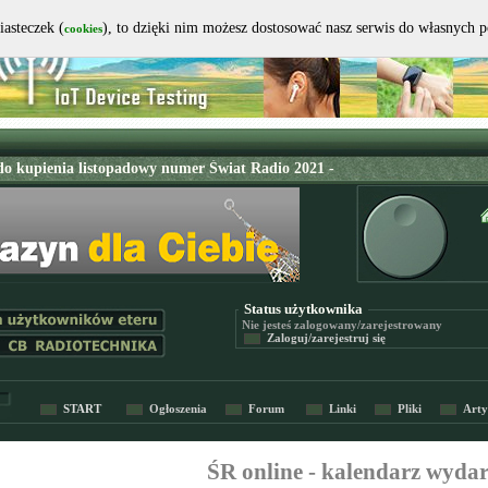
iasteczek (
), to dzięki nim możesz dostosować nasz serwis do własnych 
cookies
Status użytkownika
Nie jesteś
zalogowany/zarejestrowany
Zaloguj/zarejestruj się
START
Ogłoszenia
Forum
Linki
Pliki
Arty
ŚR online - kalendarz wyda