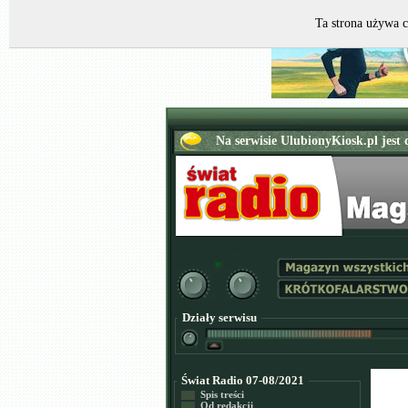
Ta strona używa c
Działy serwisu
Świat Radio 07-08/2021
Spis treści
Od redakcji