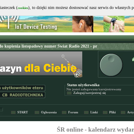
iasteczek (
), to dzięki nim możesz dostosować nasz serwis do własnych 
cookies
Status użytkownika
Nie jesteś
zalogowany/zarejestrowany
Zaloguj/zarejestruj się
START
Ogłoszenia
Forum
Linki
Pliki
Arty
ŚR online - kalendarz wyda