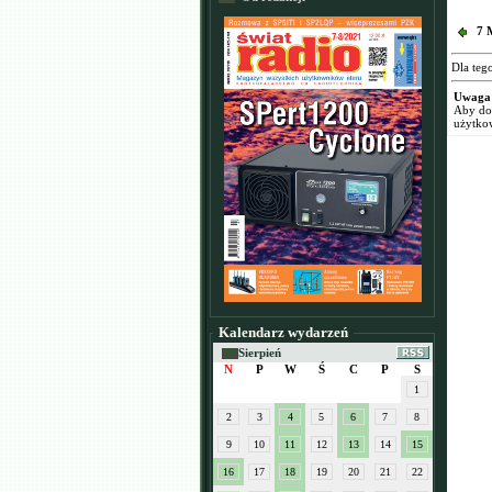
7 
Dla teg
Uwaga
Aby dod
użytko
Kalendarz wydarzeń
Sierpień
N
P
W
Ś
C
P
S
1
2
3
4
5
6
7
8
9
10
11
12
13
14
15
16
17
18
19
20
21
22