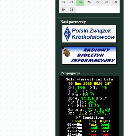
23
24
25
26
27
28
29
30
31
Nasi partnerzy
Propagacja