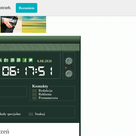
potrzeb.
Rozumiem
6.08.2026
Kontakty
Redakcja
Reklama
Prenumerata
kuły specjalne
Szukaj
rzeń