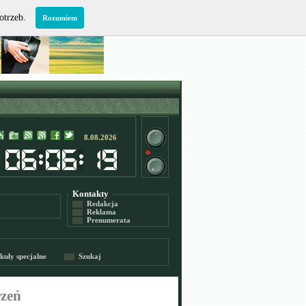
potrzeb.
Rozumiem
8.08.2026
Kontakty
Redakcja
Reklama
Prenumerata
kuły specjalne
Szukaj
rzeń