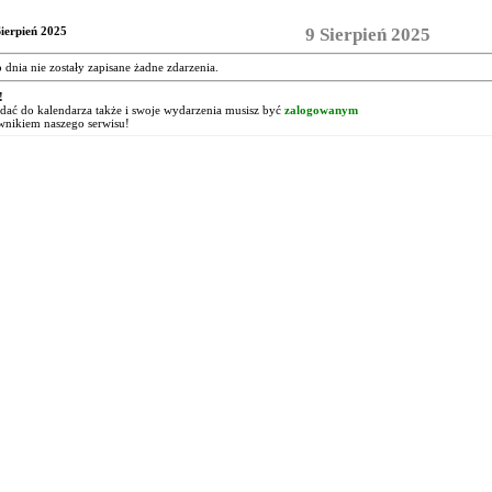
Sierpień 2025
9 Sierpień 2025
o dnia nie zostały zapisane żadne zdarzenia.
!
ać do kalendarza także i swoje wydarzenia musisz być
zalogowanym
wnikiem naszego serwisu!