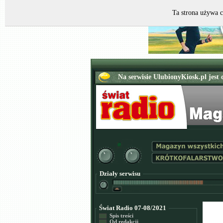
Ta strona używa c
Działy serwisu
Świat Radio 07-08/2021
Spis treści
Od redakcji