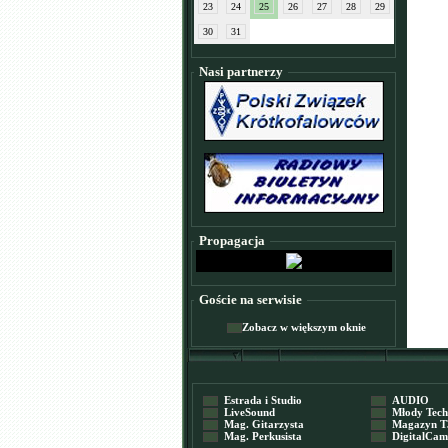
23
24
25
26
27
28
29
30
31
Nasi partnerzy
Propagacja
Goście na serwisie
Zobacz w większym oknie
Estrada i Studio
AUDIO
LiveSound
Młody Tech
Mag. Gitarzysta
Magazyn T
Mag. Perkusista
DigitalCame