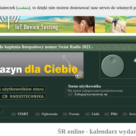
iasteczek (
), to dzięki nim możesz dostosować nasz serwis do własnych 
cookies
Status użytkownika
Nie jesteś
zalogowany/zarejestrowany
Zaloguj/zarejestruj się
START
Ogłoszenia
Forum
Linki
Pliki
Arty
ŚR online - kalendarz wyda