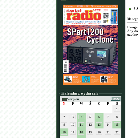
8 
Dla teg
Uwaga
Aby dod
użytko
Kalendarz wydarzeń
Sierpień
N
P
W
Ś
C
P
S
1
2
3
4
5
6
7
8
9
10
11
12
13
14
15
16
17
18
19
20
21
22