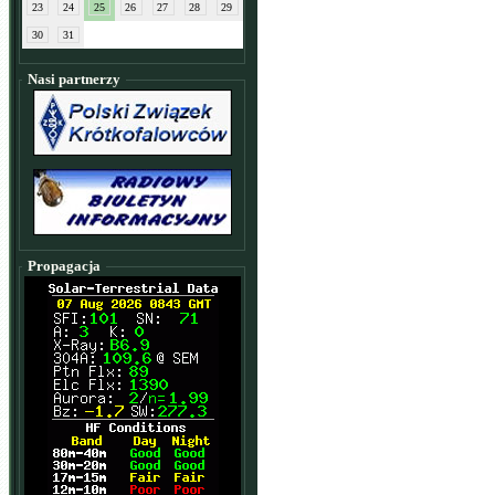
23
24
25
26
27
28
29
30
31
Nasi partnerzy
Propagacja