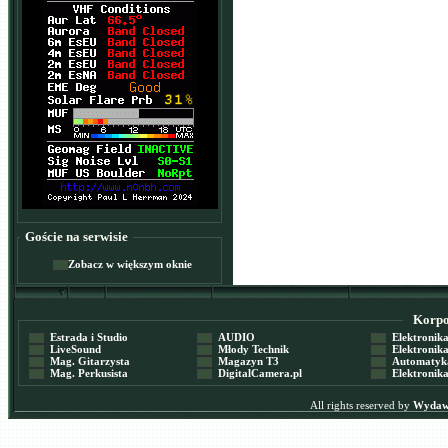
Goście na serwisie
Zobacz w większym oknie
Korpor
Estrada i Studio
AUDIO
Elektronika 
LiveSound
Młody Technik
Elektronika 
Mag. Gitarzysta
Magazyn T3
Automatyka
Mag. Perkusista
DigitalCamera.pl
Elektronika
All rights reserved by
Wydawn