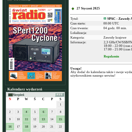
27 Styczeń 2025
Tytuł:
SPAC - Zawody A
Czas startu:
00:00 UTC
Czas trwania:
04 godz. 00 min.
Lokalizacja:
Kategoria:
Zawody krajowe
Informacje:
2,3 GHz/CW/SSB/F
18:00 - 22:00 (czas
17:00 - 21:00 (czas l
Regulamin
Uwaga!
Aby dodać do kalendarza także i swoje wyd
użytkownikiem naszego serwisu!
Kalendarz wydarzeń
Sierpień
N
P
W
Ś
C
P
S
1
2
3
4
5
6
7
8
9
10
11
12
13
14
15
16
17
18
19
20
21
22