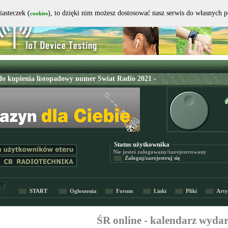
iasteczek (
), to dzięki nim możesz dostosować nasz serwis do własnych 
cookies
Status użytkownika
Nie jesteś
zalogowany/zarejestrowany
Zaloguj/zarejestruj się
START
Ogłoszenia
Forum
Linki
Pliki
Arty
ŚR online - kalendarz wyda