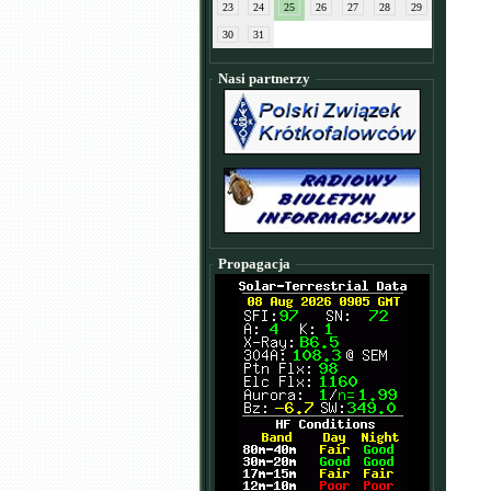
23
24
25
26
27
28
29
30
31
Nasi partnerzy
Propagacja