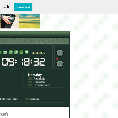
potrzeb.
Rozumiem
8.08.2026
Kontakty
Redakcja
Reklama
Prenumerata
kuły specjalne
Szukaj
rzeń