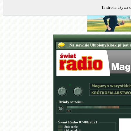
Ta strona używa c
Działy serwisu
Świat Radio 07-08/2021
Spis treści
Od redakcji