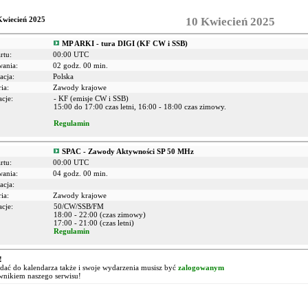
Kwiecień 2025
10 Kwiecień 2025
MP ARKI - tura DIGI (KF CW i SSB)
rtu:
00:00 UTC
wania:
02 godz. 00 min.
acja:
Polska
ia:
Zawody krajowe
cje:
- KF (emisje CW i SSB)
15:00 do 17:00 czas letni, 16:00 - 18:00 czas zimowy.
Regulamin
SPAC - Zawody Aktywności SP 50 MHz
rtu:
00:00 UTC
wania:
04 godz. 00 min.
acja:
ia:
Zawody krajowe
cje:
50/CW/SSB/FM
18:00 - 22:00 (czas zimowy)
17:00 - 21:00 (czas letni)
Regulamin
!
ać do kalendarza także i swoje wydarzenia musisz być
zalogowanym
wnikiem naszego serwisu!