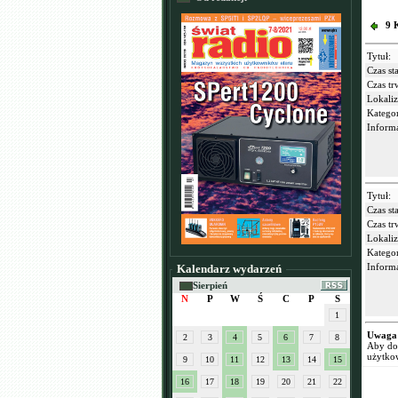
9 
Tytuł:
Czas sta
Czas tr
Lokaliz
Kategor
Informa
Tytuł:
Czas sta
Czas tr
Lokaliz
Kategor
Informa
Kalendarz wydarzeń
Sierpień
N
P
W
Ś
C
P
S
1
Uwaga
2
3
4
5
6
7
8
Aby dod
użytko
9
10
11
12
13
14
15
16
17
18
19
20
21
22