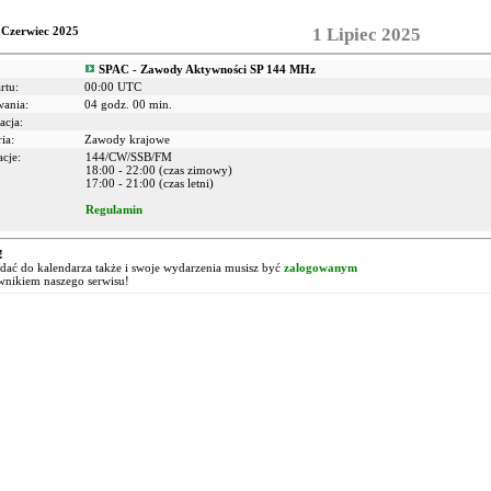
 Czerwiec 2025
1 Lipiec 2025
SPAC - Zawody Aktywności SP 144 MHz
rtu:
00:00 UTC
wania:
04 godz. 00 min.
acja:
ia:
Zawody krajowe
cje:
144/CW/SSB/FM
18:00 - 22:00 (czas zimowy)
17:00 - 21:00 (czas letni)
Regulamin
!
ać do kalendarza także i swoje wydarzenia musisz być
zalogowanym
wnikiem naszego serwisu!