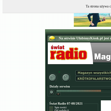
Ta strona używa c
Działy serwisu
Świat Radio 07-08/2021
Spis treści
Od redakcji