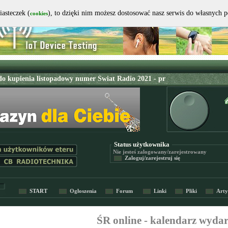
iasteczek (
), to dzięki nim możesz dostosować nasz serwis do własnych 
cookies
Status użytkownika
Nie jesteś
zalogowany/zarejestrowany
Zaloguj/zarejestruj się
START
Ogłoszenia
Forum
Linki
Pliki
Arty
ŚR online - kalendarz wyda