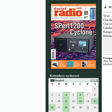
30
Tytuł:
Czas sta
Czas tr
Lokaliz
Kategor
Informa
Uwaga
Aby dod
użytko
Kalendarz wydarzeń
Sierpień
N
P
W
Ś
C
P
S
1
2
3
4
5
6
7
8
9
10
11
12
13
14
15
16
17
18
19
20
21
22