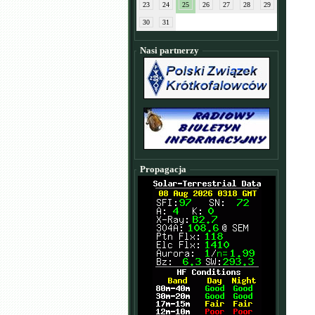
23
24
25
26
27
28
29
30
31
Nasi partnerzy
Propagacja