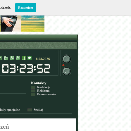
potrzeb.
Rozumiem
8.08.2026
Kontakty
Redakcja
Reklama
Prenumerata
kuły specjalne
Szukaj
rzeń