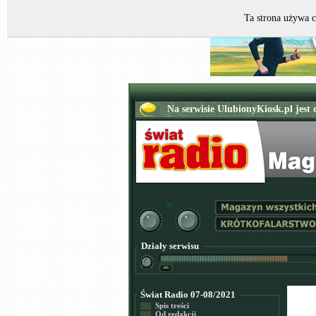
Ta strona używa c
Działy serwisu
Świat Radio 07-08/2021
Spis treści
Od redakcji