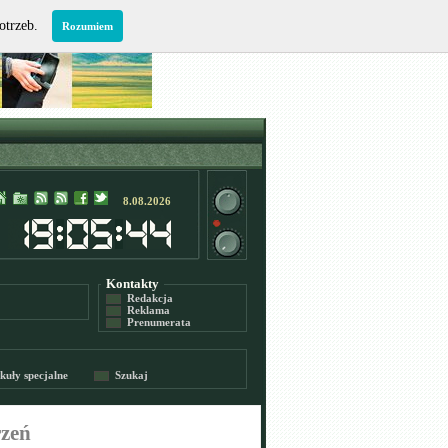
potrzeb.
Rozumiem
8.08.2026
Kontakty
Redakcja
Reklama
Prenumerata
kuły specjalne
Szukaj
rzeń