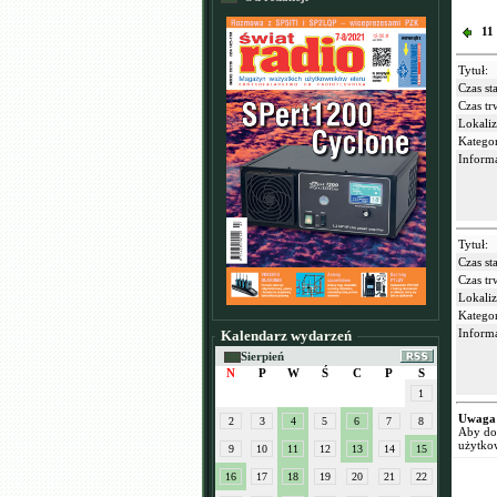
11
Tytuł:
Czas sta
Czas tr
Lokaliz
Kategor
Informa
Tytuł:
Czas sta
Czas tr
Lokaliz
Kategor
Informa
Kalendarz wydarzeń
Sierpień
N
P
W
Ś
C
P
S
1
Uwaga
2
3
4
5
6
7
8
Aby dod
użytko
9
10
11
12
13
14
15
16
17
18
19
20
21
22