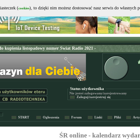
iasteczek (
), to dzięki nim możesz dostosować nasz serwis do własnych 
cookies
Status użytkownika
Nie jesteś
zalogowany/zarejestrowany
Zaloguj/zarejestruj się
START
Ogłoszenia
Forum
Linki
Pliki
Arty
ŚR online - kalendarz wyda