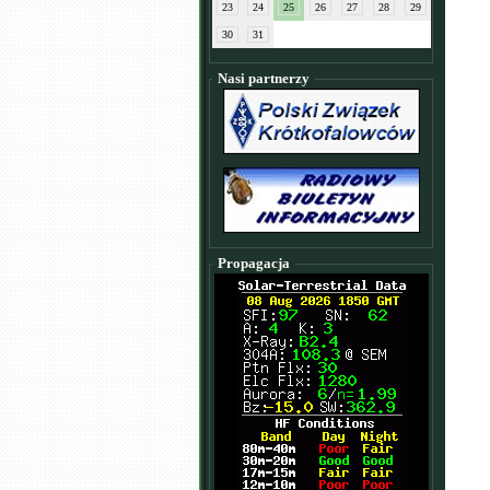
23
24
25
26
27
28
29
30
31
Nasi partnerzy
Propagacja