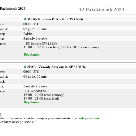
 Październik 2023
12 Październik 2023
MP ARKI - tura DIGI (KF CW i SSB)
rtu:
00:00 UTC
wania:
02 godz. 00 min.
acja:
Polska
ia:
Zawody krajowe
cje:
- KF (emisje CW i SSB)
15:00 do 17:00 czas letni, 16:00 - 18:00 czas zimowy.
Regulamin
SPAC - Zawody Aktywności SP 50 MHz
rtu:
00:00 UTC
wania:
04 godz. 00 min.
acja:
ia:
Zawody krajowe
cje:
50/CW/SSB/FM
18:00 - 22:00 (czas zimowy)
17:00 - 21:00 (czas letni)
Regulamin
!
ać do kalendarza także i swoje wydarzenia musisz być
zalogowanym
wnikiem naszego serwisu!