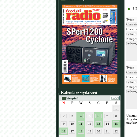
8 
Tytuł:
Czas sta
Czas tr
Lokaliz
Kategor
Informa
Tytuł:
Czas sta
Czas tr
Lokaliz
Kategor
Informa
Kalendarz wydarzeń
Sierpień
N
P
W
Ś
C
P
S
1
Uwaga
2
3
4
5
6
7
8
Aby dod
użytko
9
10
11
12
13
14
15
16
17
18
19
20
21
22