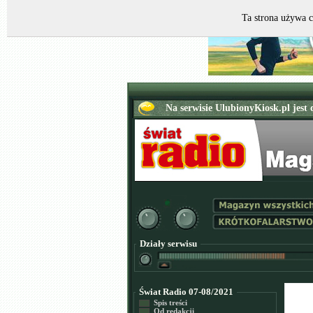
Ta strona używa c
Działy serwisu
Świat Radio 07-08/2021
Spis treści
Od redakcji