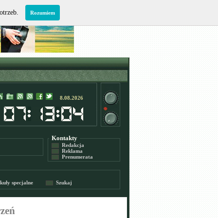
potrzeb.
Rozumiem
8.08.2026
Kontakty
Redakcja
Reklama
Prenumerata
kuły specjalne
Szukaj
rzeń