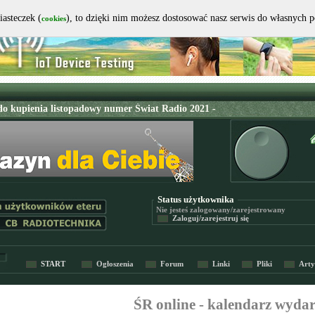
iasteczek (
), to dzięki nim możesz dostosować nasz serwis do własnych 
cookies
Status użytkownika
Nie jesteś
zalogowany/zarejestrowany
Zaloguj/zarejestruj się
START
Ogłoszenia
Forum
Linki
Pliki
Arty
ŚR online - kalendarz wyda