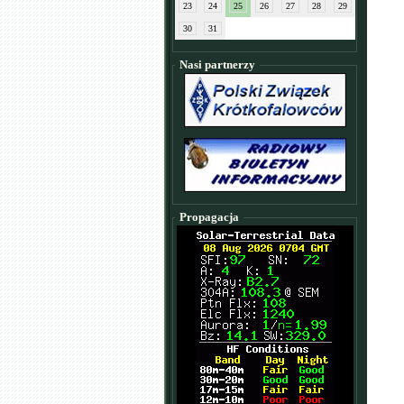
23
24
25
26
27
28
29
30
31
Nasi partnerzy
Propagacja