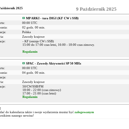
Październik 2025
9 Październik 2025
MP ARKI - tura DIGI (KF CW i SSB)
rtu:
00:00 UTC
wania:
02 godz. 00 min.
acja:
Polska
ia:
Zawody krajowe
cje:
- KF (emisje CW i SSB)
15:00 do 17:00 czas letni, 16:00 - 18:00 czas zimowy.
Regulamin
SPAC - Zawody Aktywności SP 50 MHz
rtu:
00:00 UTC
wania:
04 godz. 00 min.
acja:
ia:
Zawody krajowe
cje:
50/CW/SSB/FM
18:00 - 22:00 (czas zimowy)
17:00 - 21:00 (czas letni)
Regulamin
!
ać do kalendarza także i swoje wydarzenia musisz być
zalogowanym
wnikiem naszego serwisu!