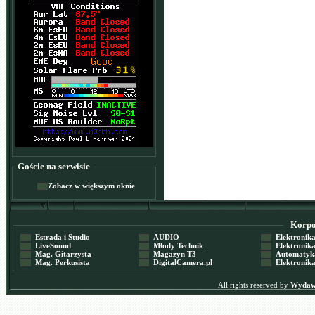
Goście na serwisie
Zobacz w większym oknie
Korpor
Estrada i Studio
AUDIO
Elektronika 
LiveSound
Młody Technik
Elektronika 
Mag. Gitarzysta
Magazyn T3
Automatyka
Mag. Perkusista
DigitalCamera.pl
Elektronika
All rights reserved by
Wydawn