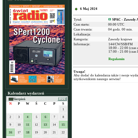
6 Maj 2024
Tytuł:
SPAC - Zawody 
Czas startu:
00:00 UTC
Czas trwania:
04 godz. 00 min.
Lokalizacja:
Kategoria:
Zawody krajowe
Informacje:
144/CW/SSB/FM
18:00 - 22:00 (czas
17:00 - 21:00 (czas l
Regulamin
Uwaga!
Aby dodać do kalendarza także i swoje wyd
użytkownikiem naszego serwisu!
Kalendarz wydarzeń
Sierpień
N
P
W
Ś
C
P
S
1
2
3
4
5
6
7
8
9
10
11
12
13
14
15
16
17
18
19
20
21
22