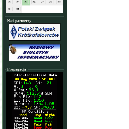
23
24
25
26
27
28
29
30
31
Nasi partnerzy
Propagacja