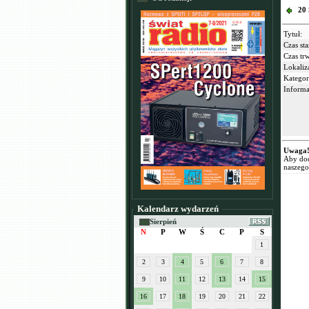
20 
Tytuł:
Czas sta
Czas tr
Lokaliz
Kategor
Informa
Uwaga
Aby dod
naszego
Kalendarz wydarzeń
Sierpień
N
P
W
Ś
C
P
S
1
2
3
4
5
6
7
8
9
10
11
12
13
14
15
16
17
18
19
20
21
22