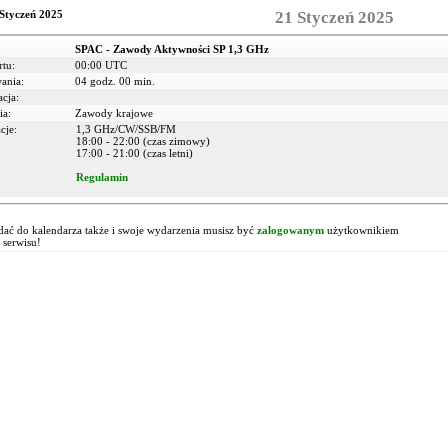
Styczeń 2025
21 Styczeń 2025
SPAC - Zawody Aktywności SP 1,3 GHz
rtu:
00:00 UTC
wania:
04 godz. 00 min.
acja:
ia:
Zawody krajowe
cje:
1,3 GHz/CW/SSB/FM
18:00 - 22:00 (czas zimowy)
17:00 - 21:00 (czas letni)
Regulamin
!
ać do kalendarza także i swoje wydarzenia musisz być
zalogowanym
użytkownikiem
 serwisu!