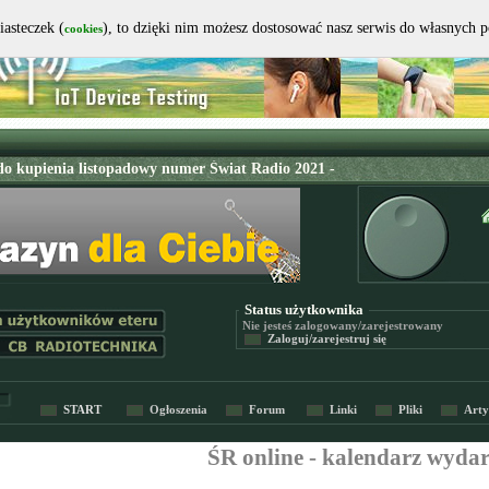
iasteczek (
), to dzięki nim możesz dostosować nasz serwis do własnych 
cookies
Status użytkownika
Nie jesteś
zalogowany/zarejestrowany
Zaloguj/zarejestruj się
START
Ogłoszenia
Forum
Linki
Pliki
Arty
ŚR online - kalendarz wyda