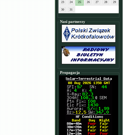
23
24
25
26
27
28
29
30
31
Nasi partnerzy
Propagacja