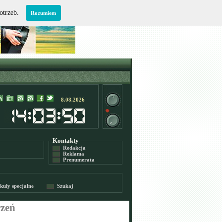
potrzeb.
Rozumiem
8.08.2026
Kontakty
Redakcja
Reklama
Prenumerata
kuły specjalne
Szukaj
rzeń