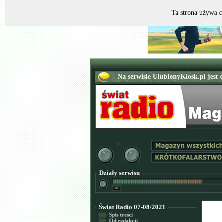
Ta strona używa c
Działy serwisu
Świat Radio 07-08/2021
Spis treści
Od redakcji