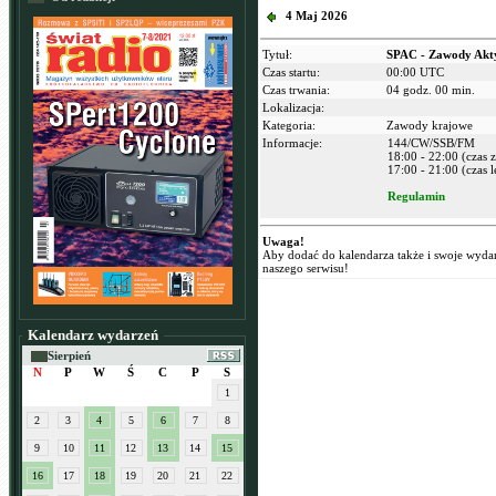
4 Maj 2026
Tytuł:
SPAC - Zawody Akt
Czas startu:
00:00 UTC
Czas trwania:
04 godz. 00 min.
Lokalizacja:
Kategoria:
Zawody krajowe
Informacje:
144/CW/SSB/FM
18:00 - 22:00 (czas
17:00 - 21:00 (czas l
Regulamin
Uwaga!
Aby dodać do kalendarza także i swoje wyda
naszego serwisu!
Kalendarz wydarzeń
Sierpień
N
P
W
Ś
C
P
S
1
2
3
4
5
6
7
8
9
10
11
12
13
14
15
16
17
18
19
20
21
22