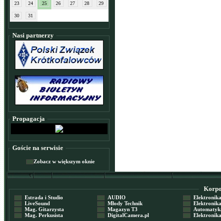
23
24
25
26
27
28
29
30
31
Nasi partnerzy
Propagacja
Goście na serwisie
Zobacz w większym oknie
Korpor
Estrada i Studio
AUDIO
Elektronika 
LiveSound
Młody Technik
Elektronika 
Mag. Gitarzysta
Magazyn T3
Automatyka
Mag. Perkusista
DigitalCamera.pl
Elektronika