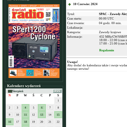
10 Czerwiec 2024
Tytuł:
SPAC - Zawody Akt
Czas startu:
00:00 UTC
Czas trwania:
04 godz. 00 min.
Lokalizacja:
Kategoria:
Zawody krajowe
Informacje:
432 MHz/CW/SSB/
18:00 - 22:00 (czas
17:00 - 21:00 (czas l
Regulamin
Uwaga!
Aby dodać do kalendarza także i swoje wyda
naszego serwisu!
Kalendarz wydarzeń
Sierpień
N
P
W
Ś
C
P
S
1
2
3
4
5
6
7
8
9
10
11
12
13
14
15
16
17
18
19
20
21
22