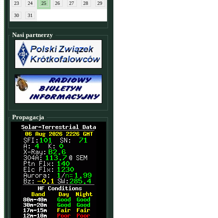
23
24
25
26
27
28
29
30
31
Nasi partnerzy
Propagacja