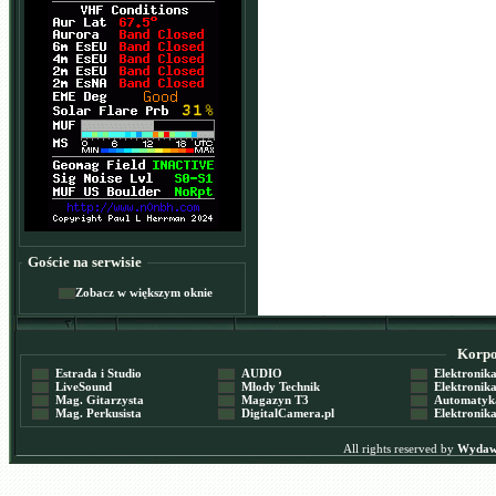
Goście na serwisie
Zobacz w większym oknie
Korpor
Estrada i Studio
AUDIO
Elektronika 
LiveSound
Młody Technik
Elektronika 
Mag. Gitarzysta
Magazyn T3
Automatyka
Mag. Perkusista
DigitalCamera.pl
Elektronika
All rights reserved by
Wydawn