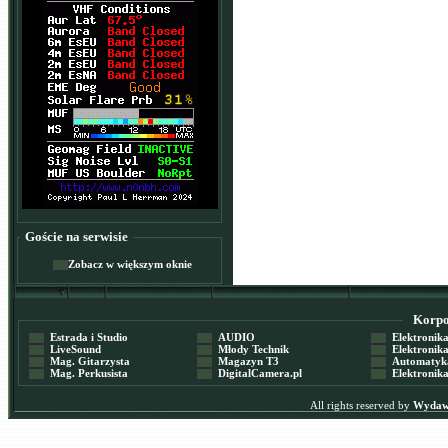
Goście na serwisie
Zobacz w większym oknie
Korpor
Estrada i Studio
AUDIO
Elektronika 
LiveSound
Młody Technik
Elektronika 
Mag. Gitarzysta
Magazyn T3
Automatyka
Mag. Perkusista
DigitalCamera.pl
Elektronika
All rights reserved by
Wydawn