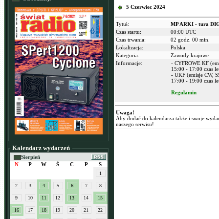
5 Czerwiec 2024
Tytuł:
MP ARKI - tura DIG
Czas startu:
00:00 UTC
Czas trwania:
02 godz. 00 min.
Lokalizacja:
Polska
Kategoria:
Zawody krajowe
Informacje:
- CYFROWE KF (emi
15:00 - 17:00 czas l
- UKF (emisje CW, SS
17:00 - 19:00 czas l
Regulamin
Uwaga!
Aby dodać do kalendarza także i swoje wyda
naszego serwisu!
Kalendarz wydarzeń
Sierpień
N
P
W
Ś
C
P
S
1
2
3
4
5
6
7
8
9
10
11
12
13
14
15
16
17
18
19
20
21
22