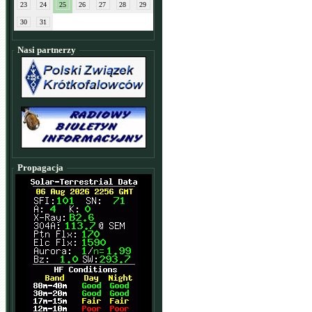
23
24
25
26
27
28
29
30
31
Nasi partnerzy
Propagacja