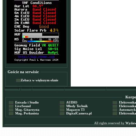
Goście na serwisie
Zobacz w większym oknie
Korpor
Estrada i Studio
AUDIO
Elektronika 
LiveSound
Młody Technik
Elektronika 
Mag. Gitarzysta
Magazyn T3
Automatyka
Mag. Perkusista
DigitalCamera.pl
Elektronika
All rights reserved by
Wydawn