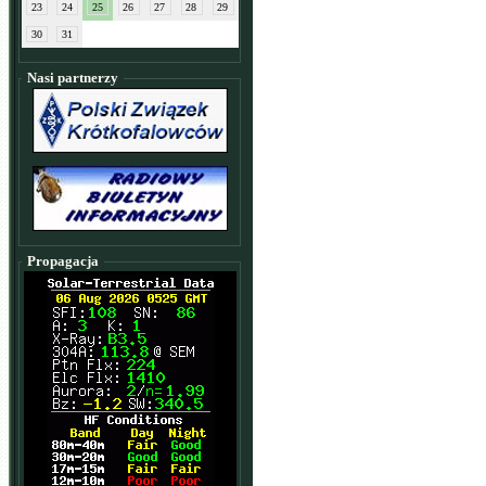
23
24
25
26
27
28
29
30
31
Nasi partnerzy
Propagacja