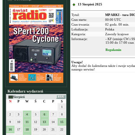
13 Sierpień 2025
Tytuł:
MP ARKI - tura DI
Czas startu:
00:00 UTC
Czas trwania:
02 godz. 00 min.
Lokalizacja:
Polska
Kategoria:
Zawody krajowe
Informacje:
- KF (emisje CW i S
15:00 do 17:00 czas 
Regulamin
Uwaga!
Aby dodać do kalendarza także i swoje wyda
naszego serwisu!
Kalendarz wydarzeń
Sierpień
N
P
W
Ś
C
P
S
1
2
3
4
5
6
7
8
9
10
11
12
13
14
15
16
17
18
19
20
21
22