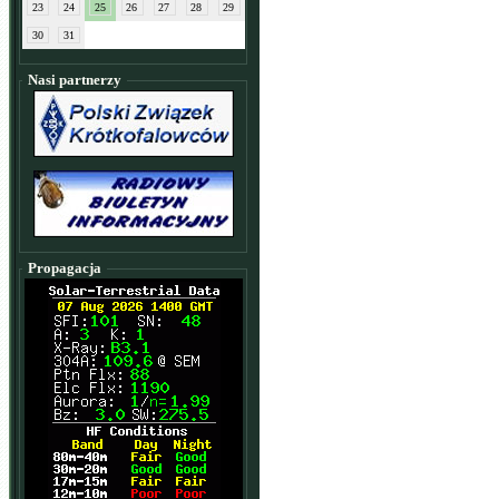
23
24
25
26
27
28
29
30
31
Nasi partnerzy
Propagacja