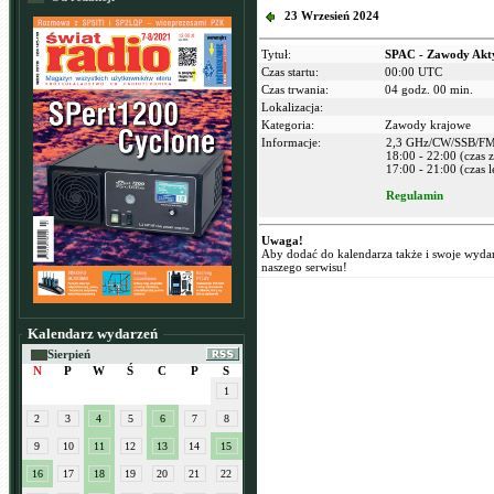
23 Wrzesień 2024
Tytuł:
SPAC - Zawody Akt
Czas startu:
00:00 UTC
Czas trwania:
04 godz. 00 min.
Lokalizacja:
Kategoria:
Zawody krajowe
Informacje:
2,3 GHz/CW/SSB/F
18:00 - 22:00 (czas
17:00 - 21:00 (czas l
Regulamin
Uwaga!
Aby dodać do kalendarza także i swoje wyda
naszego serwisu!
Kalendarz wydarzeń
Sierpień
N
P
W
Ś
C
P
S
1
2
3
4
5
6
7
8
9
10
11
12
13
14
15
16
17
18
19
20
21
22