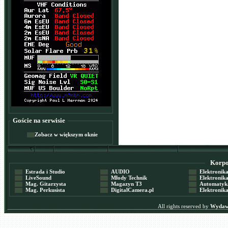
Goście na serwisie
Zobacz w większym oknie
Korpor
Estrada i Studio
AUDIO
Elektronika 
LiveSound
Młody Technik
Elektronika 
Mag. Gitarzysta
Magazyn T3
Automatyka
Mag. Perkusista
DigitalCamera.pl
Elektronika
All rights reserved by
Wydawn