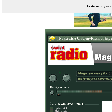
Ta strona używa c
Działy serwisu
Świat Radio 07-08/2021
Spis treści
Od redakcji