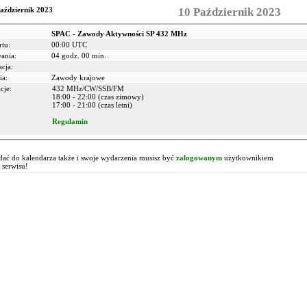
aździernik 2023
10 Październik 2023
SPAC - Zawody Aktywności SP 432 MHz
rtu:
00:00 UTC
wania:
04 godz. 00 min.
acja:
ia:
Zawody krajowe
cje:
432 MHz/CW/SSB/FM
18:00 - 22:00 (czas zimowy)
17:00 - 21:00 (czas letni)
Regulamin
!
ać do kalendarza także i swoje wydarzenia musisz być
zalogowanym
użytkownikiem
 serwisu!