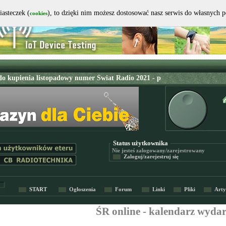
iasteczek (
), to dzięki nim możesz dostosować nasz serwis do własnych 
cookies
Status użytkownika
Nie jesteś
zalogowany/zarejestrowany
Zaloguj/zarejestruj się
START
Ogłoszenia
Forum
Linki
Pliki
Arty
ŚR online - kalendarz wyda