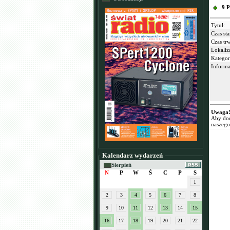
9 P
Tytuł:
Czas sta
Czas tr
Lokaliz
Kategor
Informa
Uwaga
Aby dod
naszego
Kalendarz wydarzeń
Sierpień
N
P
W
Ś
C
P
S
1
2
3
4
5
6
7
8
9
10
11
12
13
14
15
16
17
18
19
20
21
22