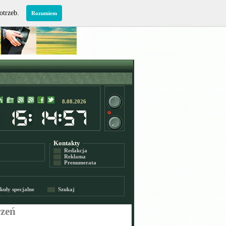
potrzeb.
Rozumiem
8.08.2026
Kontakty
Redakcja
Reklama
Prenumerata
kuły specjalne
Szukaj
rzeń