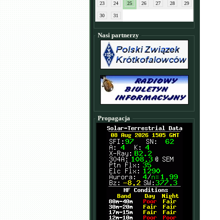
23
24
25
26
27
28
29
30
31
Nasi partnerzy
Propagacja