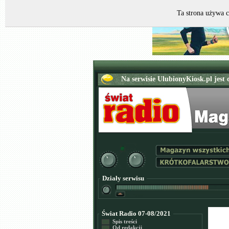
Ta strona używa c
Działy serwisu
Świat Radio 07-08/2021
Spis treści
Od redakcji