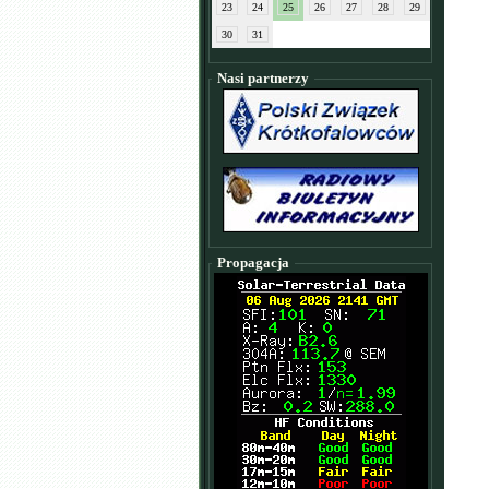
23
24
25
26
27
28
29
30
31
Nasi partnerzy
Propagacja