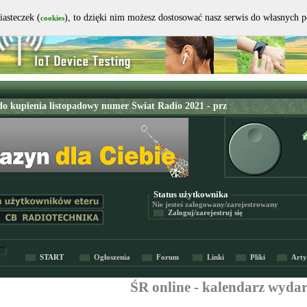
iasteczek (
), to dzięki nim możesz dostosować nasz serwis do własnych 
cookies
Status użytkownika
Nie jesteś
zalogowany/zarejestrowany
Zaloguj/zarejestruj się
START
Ogłoszenia
Forum
Linki
Pliki
Arty
ŚR online - kalendarz wyda