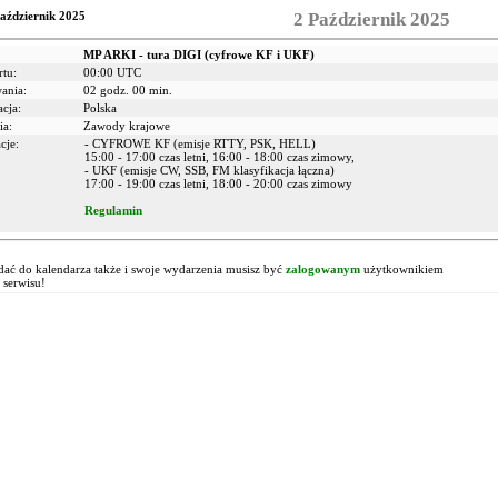
aździernik 2025
2 Październik 2025
MP ARKI - tura DIGI (cyfrowe KF i UKF)
rtu:
00:00 UTC
wania:
02 godz. 00 min.
acja:
Polska
ia:
Zawody krajowe
cje:
- CYFROWE KF (emisje RTTY, PSK, HELL)
15:00 - 17:00 czas letni, 16:00 - 18:00 czas zimowy,
- UKF (emisje CW, SSB, FM klasyfikacja łączna)
17:00 - 19:00 czas letni, 18:00 - 20:00 czas zimowy
Regulamin
!
ać do kalendarza także i swoje wydarzenia musisz być
zalogowanym
użytkownikiem
 serwisu!