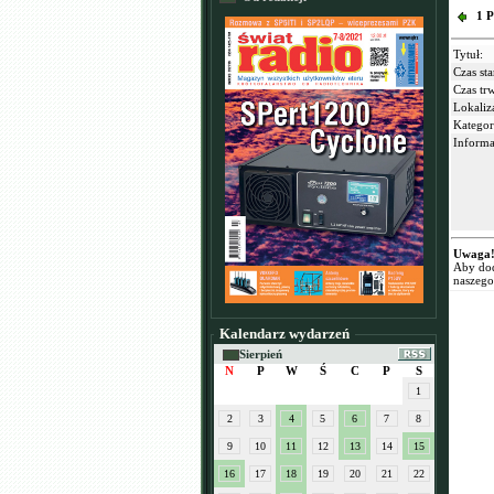
1 P
Tytuł:
Czas sta
Czas tr
Lokaliz
Kategor
Informa
Uwaga
Aby dod
naszego
Kalendarz wydarzeń
Sierpień
N
P
W
Ś
C
P
S
1
2
3
4
5
6
7
8
9
10
11
12
13
14
15
16
17
18
19
20
21
22