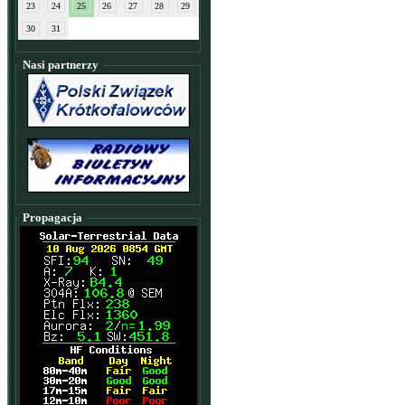
23
24
25
26
27
28
29
30
31
Nasi partnerzy
Propagacja