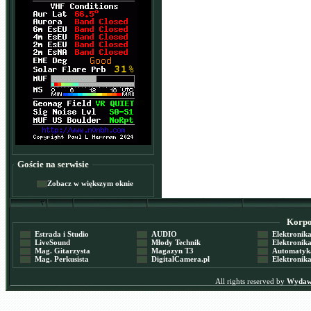
Goście na serwisie
Zobacz w większym oknie
Korpor
Estrada i Studio
AUDIO
Elektronika 
LiveSound
Młody Technik
Elektronika 
Mag. Gitarzysta
Magazyn T3
Automatyka
Mag. Perkusista
DigitalCamera.pl
Elektronika
All rights reserved by
Wydawn