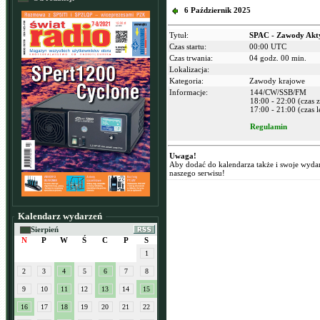
6 Październik 2025
Tytuł:
SPAC - Zawody Akt
Czas startu:
00:00 UTC
Czas trwania:
04 godz. 00 min.
Lokalizacja:
Kategoria:
Zawody krajowe
Informacje:
144/CW/SSB/FM
18:00 - 22:00 (czas
17:00 - 21:00 (czas l
Regulamin
Uwaga!
Aby dodać do kalendarza także i swoje wyda
naszego serwisu!
Kalendarz wydarzeń
Sierpień
N
P
W
Ś
C
P
S
1
2
3
4
5
6
7
8
9
10
11
12
13
14
15
16
17
18
19
20
21
22