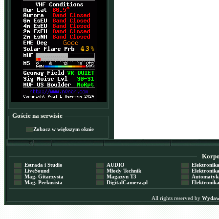
Goście na serwisie
Zobacz w większym oknie
Korpor
Estrada i Studio
AUDIO
Elektronika 
LiveSound
Młody Technik
Elektronika 
Mag. Gitarzysta
Magazyn T3
Automatyka
Mag. Perkusista
DigitalCamera.pl
Elektronika
All rights reserved by
Wydawn