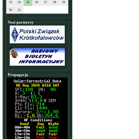
23
24
25
26
27
28
29
30
31
Nasi partnerzy
Propagacja