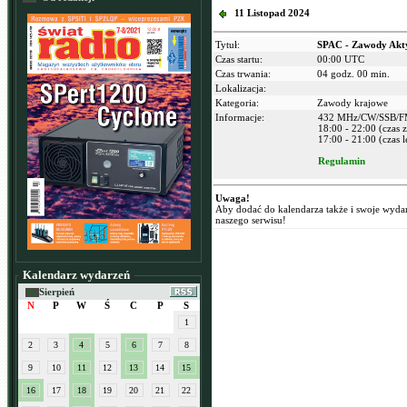
11 Listopad 2024
Tytuł:
SPAC - Zawody Akt
Czas startu:
00:00 UTC
Czas trwania:
04 godz. 00 min.
Lokalizacja:
Kategoria:
Zawody krajowe
Informacje:
432 MHz/CW/SSB/
18:00 - 22:00 (czas
17:00 - 21:00 (czas l
Regulamin
Uwaga!
Aby dodać do kalendarza także i swoje wyda
naszego serwisu!
Kalendarz wydarzeń
Sierpień
N
P
W
Ś
C
P
S
1
2
3
4
5
6
7
8
9
10
11
12
13
14
15
16
17
18
19
20
21
22