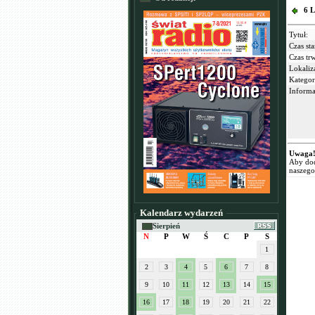
6 L
Tytuł:
Czas sta
Czas tr
Lokaliz
Kategor
Informa
Uwaga
Aby dod
naszego
Kalendarz wydarzeń
Sierpień
N
P
W
Ś
C
P
S
1
2
3
4
5
6
7
8
9
10
11
12
13
14
15
16
17
18
19
20
21
22