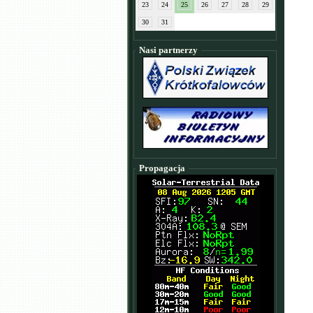
23
24
25
26
27
28
29
30
31
Nasi partnerzy
Propagacja