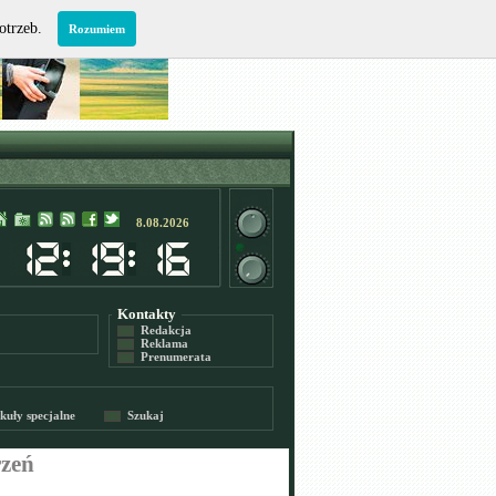
potrzeb.
Rozumiem
8.08.2026
Kontakty
Redakcja
Reklama
Prenumerata
kuły specjalne
Szukaj
rzeń