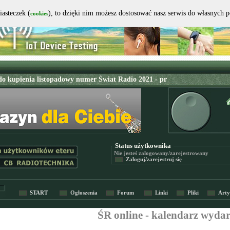
iasteczek (
), to dzięki nim możesz dostosować nasz serwis do własnych 
cookies
Status użytkownika
Nie jesteś
zalogowany/zarejestrowany
Zaloguj/zarejestruj się
START
Ogłoszenia
Forum
Linki
Pliki
Arty
ŚR online - kalendarz wyda