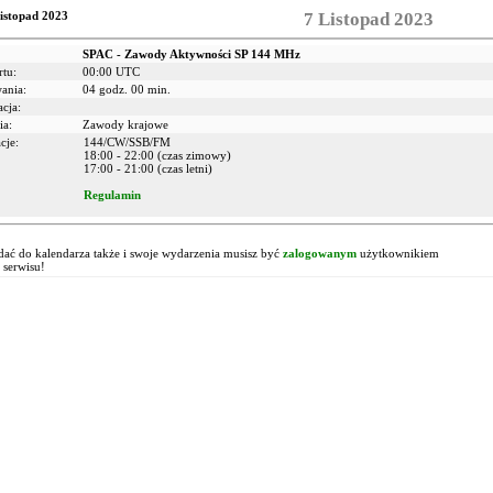
istopad 2023
7 Listopad 2023
SPAC - Zawody Aktywności SP 144 MHz
rtu:
00:00 UTC
wania:
04 godz. 00 min.
acja:
ia:
Zawody krajowe
cje:
144/CW/SSB/FM
18:00 - 22:00 (czas zimowy)
17:00 - 21:00 (czas letni)
Regulamin
!
ać do kalendarza także i swoje wydarzenia musisz być
zalogowanym
użytkownikiem
 serwisu!