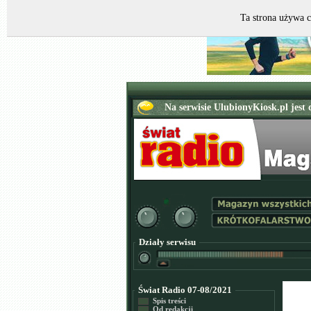
Ta strona używa c
Działy serwisu
Świat Radio 07-08/2021
Spis treści
Od redakcji