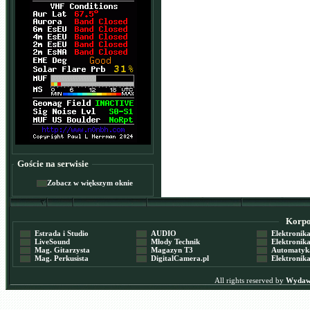
Goście na serwisie
Zobacz w większym oknie
Korpor
Estrada i Studio
AUDIO
Elektronika 
LiveSound
Młody Technik
Elektronika 
Mag. Gitarzysta
Magazyn T3
Automatyka
Mag. Perkusista
DigitalCamera.pl
Elektronika
All rights reserved by
Wydawn