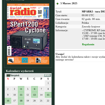
5 Marzec 2025
Tytuł:
MP ARKI - tura DIG
Czas startu:
00:00 UTC
Czas trwania:
02 godz. 00 min.
Lokalizacja:
Polska
Kategoria:
Zawody krajowe
Informacje:
- CYFROWE KF (emi
15:00 - 17:00 czas l
- UKF (emisje CW, SS
17:00 - 19:00 czas l
Regulamin
Uwaga!
Aby dodać do kalendarza także i swoje wyda
naszego serwisu!
Kalendarz wydarzeń
Sierpień
N
P
W
Ś
C
P
S
1
2
3
4
5
6
7
8
9
10
11
12
13
14
15
16
17
18
19
20
21
22