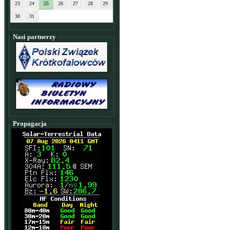
23
24
25
26
27
28
29
30
31
Nasi partnerzy
Propagacja