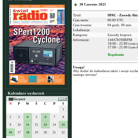
30 Czerwiec 2025
Tytuł:
SPAC - Zawody Akt
Czas startu:
00:00 UTC
Czas trwania:
04 godz. 00 min.
Lokalizacja:
Kategoria:
Zawody krajowe
Informacje:
144/CW/SSB/FM
18:00 - 22:00 (czas
17:00 - 21:00 (czas l
Regulamin
Uwaga!
Aby dodać do kalendarza także i swoje wyda
naszego serwisu!
Kalendarz wydarzeń
Sierpień
N
P
W
Ś
C
P
S
1
2
3
4
5
6
7
8
9
10
11
12
13
14
15
16
17
18
19
20
21
22