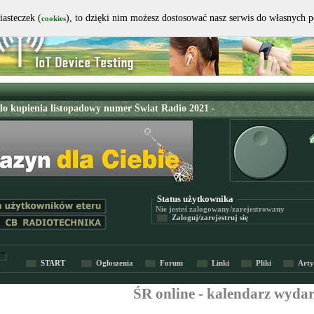
iasteczek (
), to dzięki nim możesz dostosować nasz serwis do własnych 
cookies
Status użytkownika
Nie jesteś
zalogowany/zarejestrowany
Zaloguj/zarejestruj się
START
Ogłoszenia
Forum
Linki
Pliki
Arty
ŚR online - kalendarz wyda