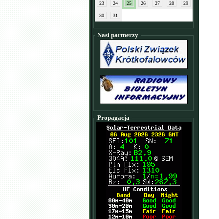
23
24
25
26
27
28
29
30
31
Nasi partnerzy
Propagacja