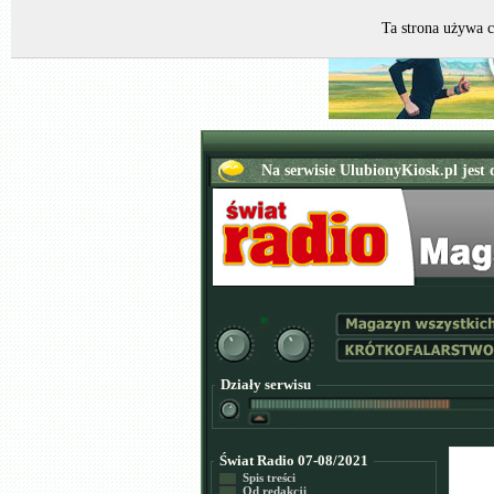
Ta strona używa c
Działy serwisu
Świat Radio 07-08/2021
Spis treści
Od redakcji