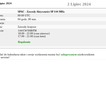
ipiec 2024
2 Lipiec 2024
SPAC - Zawody Aktywności SP 144 MHz
rtu:
00:00 UTC
wania:
04 godz. 00 min.
acja:
ia:
Zawody krajowe
cje:
144/CW/SSB/FM
18:00 - 22:00 (czas zimowy)
17:00 - 21:00 (czas letni)
Regulamin
!
ać do kalendarza także i swoje wydarzenia musisz być
zalogowanym
użytkownikiem
 serwisu!