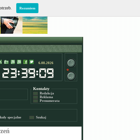
potrzeb.
Rozumiem
6.08.2026
Kontakty
Redakcja
Reklama
Prenumerata
kuły specjalne
Szukaj
rzeń