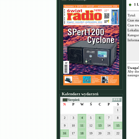
1 L
Tytuł:
Czas sta
Czas tr
Lokaliz
Kategor
Informa
Uwaga
Aby dod
naszego
Kalendarz wydarzeń
Sierpień
N
P
W
Ś
C
P
S
1
2
3
4
5
6
7
8
9
10
11
12
13
14
15
16
17
18
19
20
21
22