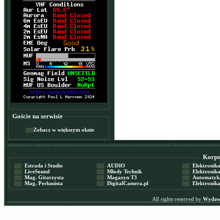
Goście na serwisie
Zobacz w większym oknie
Korpor
Estrada i Studio
AUDIO
Elektronika 
LiveSound
Młody Technik
Elektronika 
Mag. Gitarzysta
Magazyn T3
Automatyka
Mag. Perkusista
DigitalCamera.pl
Elektronika
All rights reserved by
Wydawn