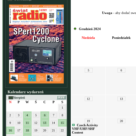
Uwaga
- aby dodać swo
Grudzień 2024
Niedziela
Poniedziałek
5
6
Kalendarz wydarzeń
Sierpień
12
13
N
P
W
Ś
C
P
S
1
2
3
4
5
6
7
8
19
20
9
10
11
12
13
14
15
Czech Activity
VHF/UHF/SHF
16
17
18
19
20
21
22
Contest