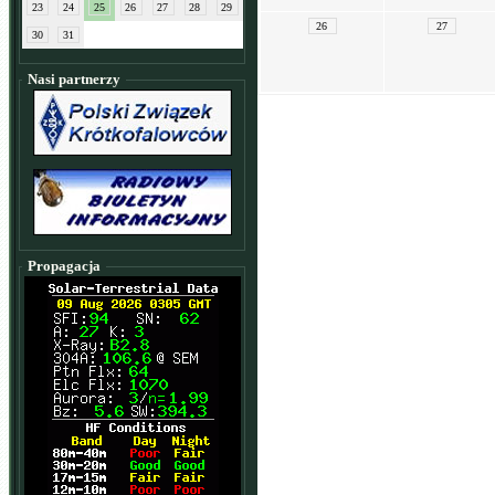
23
24
25
26
27
28
29
26
27
30
31
Nasi partnerzy
Propagacja