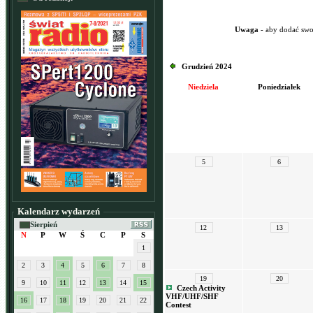
Uwaga
- aby dodać swo
Grudzień 2024
Niedziela
Poniedziałek
5
6
Kalendarz wydarzeń
Sierpień
12
13
N
P
W
Ś
C
P
S
1
2
3
4
5
6
7
8
19
20
9
10
11
12
13
14
15
Czech Activity
VHF/UHF/SHF
16
17
18
19
20
21
22
Contest