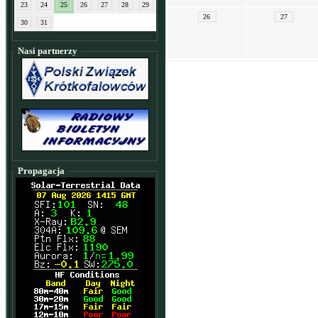
23
24
25
26
27
28
29
26
27
30
31
Nasi partnerzy
Propagacja