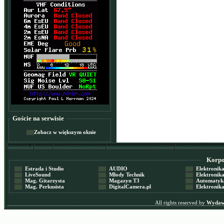
Goście na serwisie
Zobacz w większym oknie
Korpor
Estrada i Studio
AUDIO
Elektronika 
LiveSound
Młody Technik
Elektronika 
Mag. Gitarzysta
Magazyn T3
Automatyka
Mag. Perkusista
DigitalCamera.pl
Elektronika
All rights reserved by
Wydawn