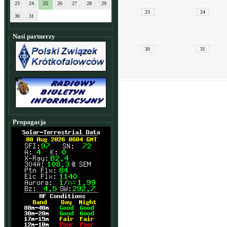
23
24
25
26
27
28
29
23
24
30
31
Nasi partnerzy
30
31
Propagacja