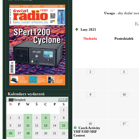
Uwaga
- aby dodać swo
K
Luty 2025
Niedziela
Poniedziałek
2
3
Kalendarz wydarzeń
9
10
Sierpień
N
P
W
Ś
C
P
S
1
2
3
4
5
6
7
8
16
17
9
10
11
12
13
14
15
Czech Activity
VHF/UHF/SHF
16
17
18
19
20
21
22
Contest