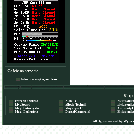
Goście na serwisie
Zobacz w większym oknie
Korpor
Estrada i Studio
AUDIO
Elektronika 
LiveSound
Młody Technik
Elektronika 
Mag. Gitarzysta
Magazyn T3
Automatyka
Mag. Perkusista
DigitalCamera.pl
Elektronika
All rights reserved by
Wydawn